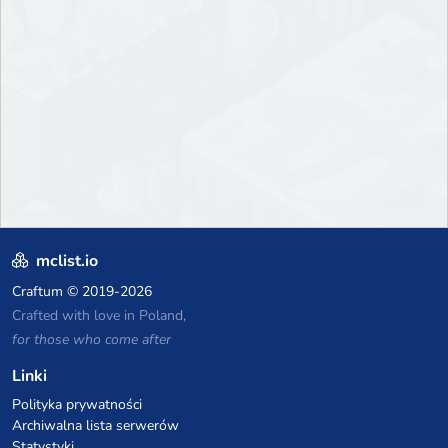
mclist.io
Craftum
© 2019-2026
Crafted with love in Poland,
for those who come after
Linki
Polityka prywatności
Archiwalna lista serwerów
Statystyki