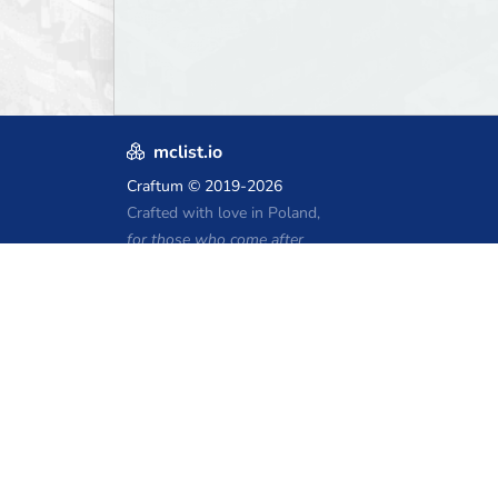
mclist.io
Craftum
© 2019-2026
Crafted with love in Poland,
for those who come after
Kupony hostingu Minecraft
Craftserve
IceHost.pl