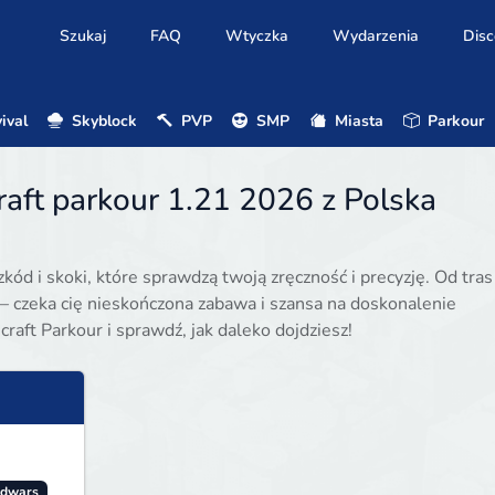
Szukaj
FAQ
Wtyczka
Wydarzenia
Disc
ival
Skyblock
PVP
SMP
Miasta
Parkour
aft parkour 1.21 2026 z Polska
ód i skoki, które sprawdzą twoją zręczność i precyzję. Od tras
 czeka cię nieskończona zabawa i szansa na doskonalenie
raft Parkour i sprawdź, jak daleko dojdziesz!
dwars