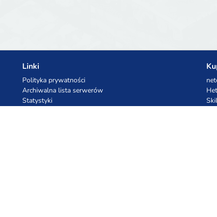
Linki
Ku
Polityka prywatności
net
Archiwalna lista serwerów
Het
Statystyki
Ski
Baza wiedzy
Pliki
Kupony AI
Ko
z.ai
Kuc
MiniMax
Ceb
All
cyb
dho