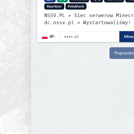
#parkour
#skyblock
NSSV.PL » Siec serwerow Minecr
dc.nssv.pl » Wystartowaliśmy! Tryb
PARKOUR Już Dostępny, Zaprasza
IP:
Minec
Poprzedni