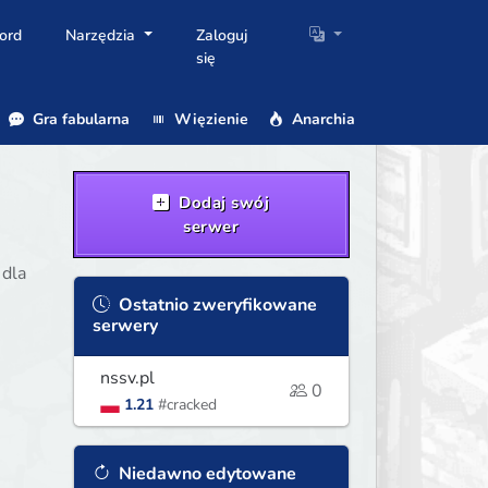
ord
Narzędzia
Zaloguj
się
Gra fabularna
Więzienie
Anarchia
Dodaj swój
serwer
 dla
Ostatnio zweryfikowane
serwery
nssv.pl
0
1.21
#cracked
Niedawno edytowane