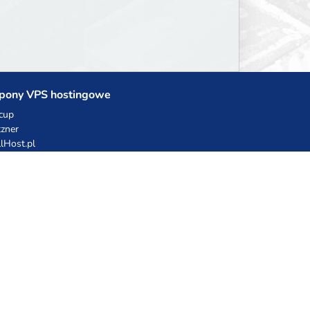
pony VPS hostingowe
cup
zner
llHost.pl
dy rabatowe
hnia Vikinga
ulka Catering
egro Share
erFolks.pl
sting.pl