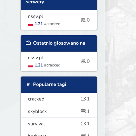
serwery
nssv.pl
0
1.21
#cracked
Ostatnio głosowano na
nssv.pl
0
1.21
#cracked
Popularne tagi
cracked
1
skyblock
1
survival
1