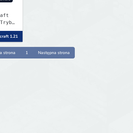
aft
my!
raft 1.21
a strona
1
Następna strona