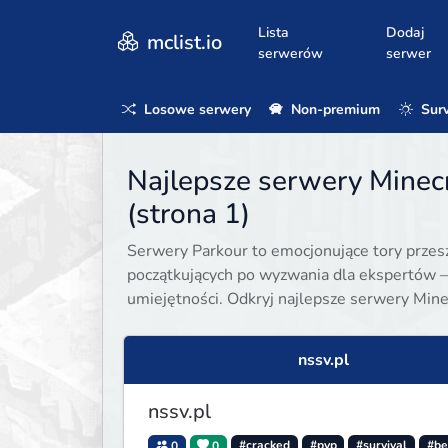
Lista
Dodaj
mclist.io
serwerów
serwer
Losowe serwery
Non-premium
Surv
Najlepsze serwery Minecr
(strona 1)
Serwery Parkour to emocjonujące tory przeszk
początkujących po wyzwania dla ekspertów —
umiejętności. Odkryj najlepsze serwery Minec
nssv.pl
nssv.pl
0
0
#cracked
#pvp
#survival
#be