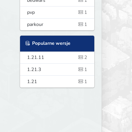
bedwars
1
pvp
1
parkour
1
Popularne wersje
1.21.11
2
1.21.3
1
1.21
1