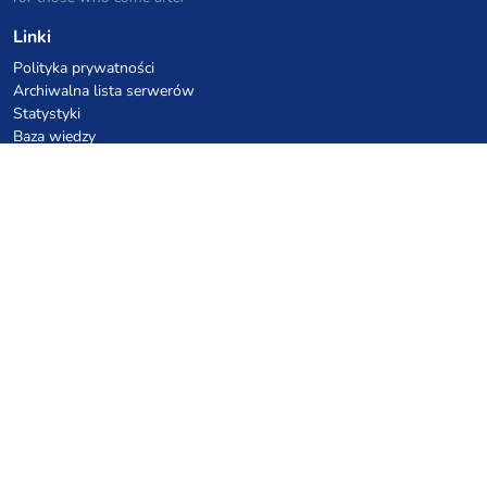
Linki
Polityka prywatności
Archiwalna lista serwerów
Statystyki
Baza wiedzy
Pliki
Kupony VPS hostingowe
netcup
Hetzner
SkillHost.pl
Kupony hostingu Minecraft
Craftserve
IceHost.pl
Kupony AI
z.ai
MiniMax