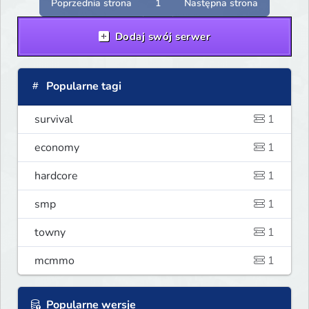
Poprzednia strona
1
Następna strona
Dodaj swój serwer
Popularne tagi
survival
1
economy
1
hardcore
1
smp
1
towny
1
mcmmo
1
Popularne wersje