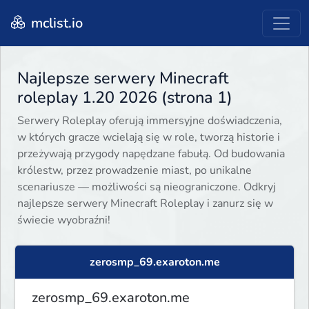
mclist.io
Najlepsze serwery Minecraft
roleplay 1.20 2026 (strona 1)
Serwery Roleplay oferują immersyjne doświadczenia,
w których gracze wcielają się w role, tworzą historie i
przeżywają przygody napędzane fabułą. Od budowania
królestw, przez prowadzenie miast, po unikalne
scenariusze — możliwości są nieograniczone. Odkryj
najlepsze serwery Minecraft Roleplay i zanurz się w
świecie wyobraźni!
zerosmp_69.exaroton.me
zerosmp_69.exaroton.me