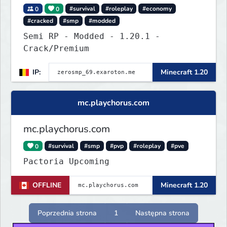
0
0
#survival
#roleplay
#economy
#cracked
#smp
#modded
Semi RP - Modded - 1.20.1 -
Crack/Premium
IP:
Minecraft 1.20
mc.playchorus.com
mc.playchorus.com
0
#survival
#smp
#pvp
#roleplay
#pve
Pactoria Upcoming
OFFLINE
Minecraft 1.20
Poprzednia strona
1
Następna strona