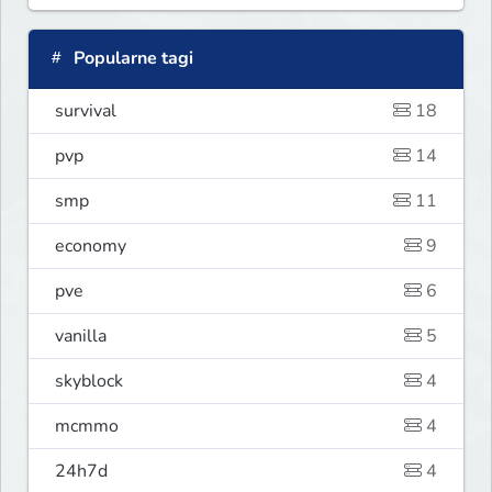
Popularne tagi
survival
18
pvp
14
smp
11
economy
9
pve
6
vanilla
5
skyblock
4
mcmmo
4
24h7d
4