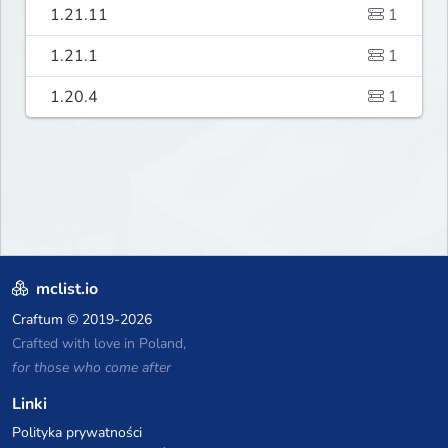
1.21.11
1
1.21.1
1
1.20.4
1
mclist.io
Craftum
© 2019-2026
Crafted with love in Poland,
for those who come after
Linki
Polityka prywatności