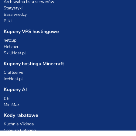
Archiwalna lista serwerów
Statystyki
Baza wiedzy
Pliki
Kupony VPS hostingowe
netcup
Hetzner
SkillHost.pl
Kupony hostingu Minecraft
Craftserve
IceHost.pl
Kupony AI
z.ai
MiniMax
Kody rabatowe
Kuchnia Vikinga
Cebulka Catering