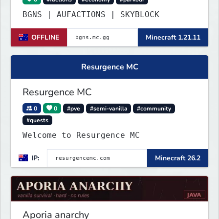
BGNS | AUFACTIONS | SKYBLOCK
OFFLINE
Minecraft 1.21.11
Resurgence MC
Resurgence MC
0
0
#pve
#semi-vanilla
#community
#quests
Welcome to Resurgence MC
IP:
Minecraft 26.2
Aporia anarchy