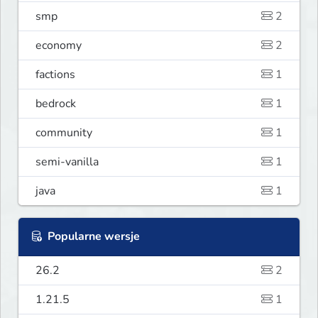
smp
2
economy
2
factions
1
bedrock
1
community
1
semi-vanilla
1
java
1
Popularne wersje
26.2
2
1.21.5
1