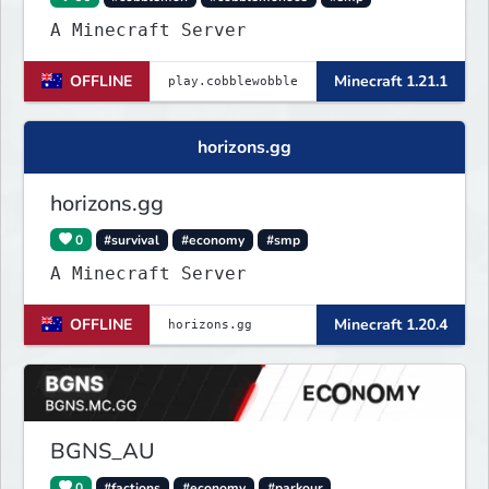
A Minecraft Server
OFFLINE
Minecraft 1.21.1
horizons.gg
horizons.gg
0
#survival
#economy
#smp
A Minecraft Server
OFFLINE
Minecraft 1.20.4
BGNS_AU
0
#factions
#economy
#parkour