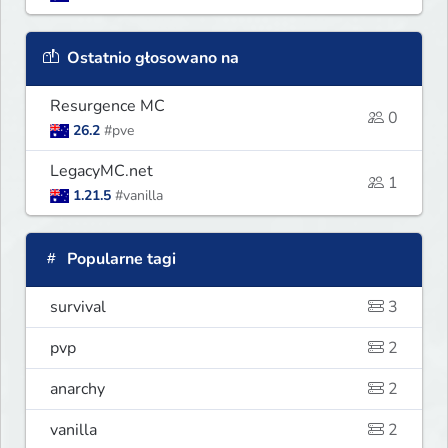
Ostatnio głosowano na
Resurgence MC
0
26.2
#pve
LegacyMC.net
1
1.21.5
#vanilla
Popularne tagi
survival
3
pvp
2
anarchy
2
vanilla
2