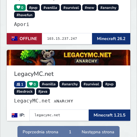
0
#pvp
#vanilla
#survival
#new
#anarchy
#havefun
Apori
OFFLINE
Minecraft 26.2
LegacyMC.net
1
0
#vanilla
#anarchy
#survival
#pvp
#bedrock
#java
LegacyMC.net ᴀɴᴀʀᴄʜʏ
IP:
Minecraft 1.21.5
Poprzednia strona
1
Następna strona