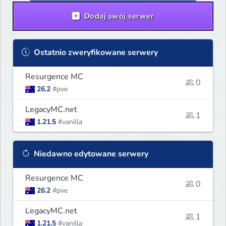
Dodaj swój serwer
Ostatnio zweryfikowane serwery
Resurgence MC
0
26.2
#pve
LegacyMC.net
1
1.21.5
#vanilla
Niedawno edytowane serwery
Resurgence MC
0
26.2
#pve
LegacyMC.net
1
1.21.5
#vanilla