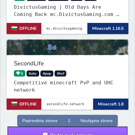
DivictusGaming | Old Days Are
Coming Back mc.DivictusGaming.com |
www.DivictusGaming.com
OFFLINE
Minecraft 1.16.5
SecondLife
0
#uhc
#pvp
#hcf
Competitive minecraft PvP and UHC
network
OFFLINE
Minecraft 1.8
Poprzednia strona
1
Następna strona