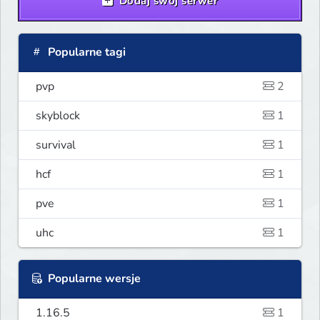
Dodaj swój serwer
Popularne tagi
pvp
2
skyblock
1
survival
1
hcf
1
pve
1
uhc
1
Popularne wersje
1.16.5
1