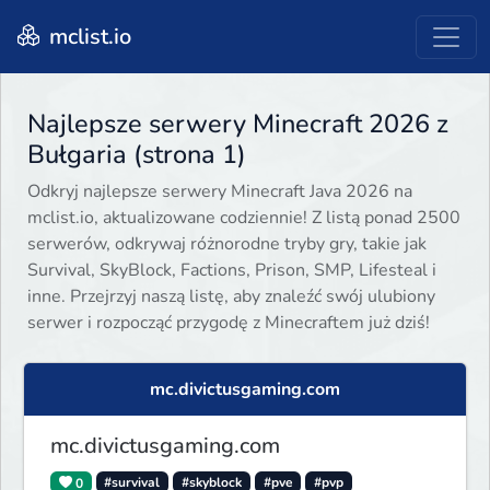
mclist.io
Najlepsze serwery Minecraft 2026 z
Bułgaria (strona 1)
Odkryj najlepsze serwery Minecraft Java 2026 na
mclist.io, aktualizowane codziennie! Z listą ponad 2500
serwerów, odkrywaj różnorodne tryby gry, takie jak
Survival, SkyBlock, Factions, Prison, SMP, Lifesteal i
inne. Przejrzyj naszą listę, aby znaleźć swój ulubiony
serwer i rozpocząć przygodę z Minecraftem już dziś!
mc.divictusgaming.com
mc.divictusgaming.com
0
#survival
#skyblock
#pve
#pvp