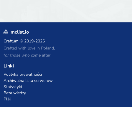
mclist.io
Craftum
© 2019-2026
Crafted with love in Poland,
for those who come after
Linki
Polityka prywatności
Archiwalna lista serwerów
Statystyki
Baza wiedzy
Pliki
Kupony VPS hostingowe
netcup
Hetzner
SkillHost.pl