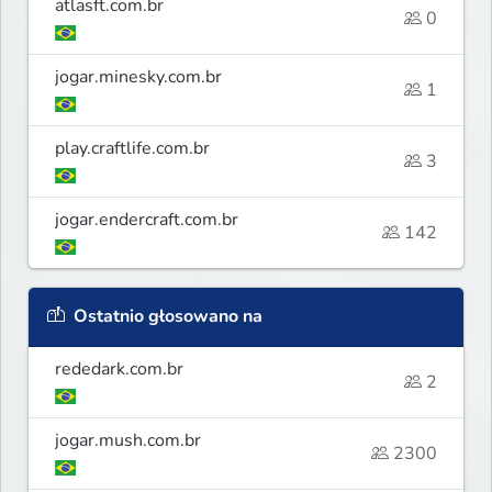
atlasft.com.br
0
jogar.minesky.com.br
1
play.craftlife.com.br
3
jogar.endercraft.com.br
142
Ostatnio głosowano na
rededark.com.br
2
jogar.mush.com.br
2300