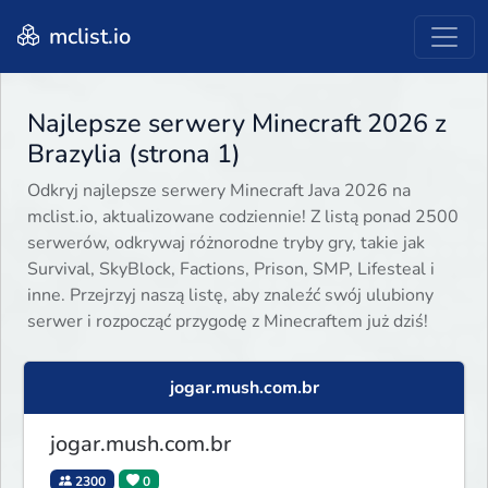
mclist.io
Najlepsze serwery Minecraft 2026 z
Brazylia (strona 1)
Odkryj najlepsze serwery Minecraft Java 2026 na
mclist.io, aktualizowane codziennie! Z listą ponad 2500
serwerów, odkrywaj różnorodne tryby gry, takie jak
Survival, SkyBlock, Factions, Prison, SMP, Lifesteal i
inne. Przejrzyj naszą listę, aby znaleźć swój ulubiony
serwer i rozpocząć przygodę z Minecraftem już dziś!
jogar.mush.com.br
jogar.mush.com.br
2300
0