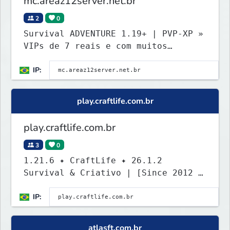
mc.areaz12server.net.br
2
0
Survival ADVENTURE 1.19+ | PVP-XP »
VIPs de 7 reais e com muitos
beneficios, use /vip
IP:
play.craftlife.com.br
play.craftlife.com.br
3
0
1.21.6 ✦ CraftLife ✦ 26.1.2
Survival & Criativo | [Since 2012 -
14 Anos ON]
IP:
atlasft.com.br