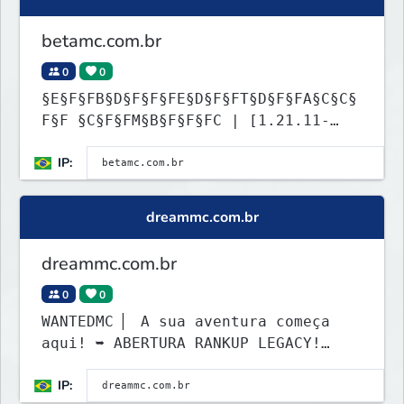
betamc.com.br
0
0
§E§F§FB§D§F§F§FE§D§F§FT§D§F§FA§C§C§
F§F §C§F§FM§B§F§F§FC | [1.21.11-
26.2] BATTLE ROYALE | BINGO
IP:
dreammc.com.br
dreammc.com.br
0
0
WANTEDMC ▏ A sua aventura começa
aqui! ➥ ABERTURA RANKUP LEGACY!
Comece sua jornada.
IP: