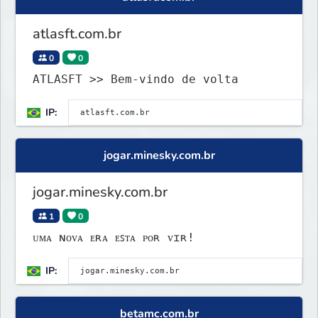
atlasft.com.br
0
0
ATLASFT >> Bem-vindo de volta
IP:
jogar.minesky.com.br
jogar.minesky.com.br
1
0
ᴜᴍᴀ ɴᴏᴠᴀ ᴇʀᴀ ᴇꜱᴛᴀ ᴘᴏʀ ᴠɪʀ!
IP:
betamc.com.br