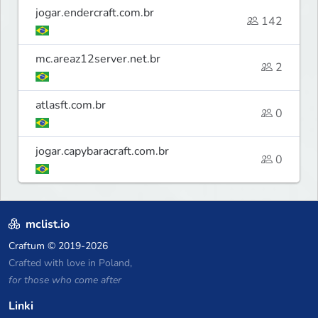
jogar.endercraft.com.br
142
mc.areaz12server.net.br
2
atlasft.com.br
0
jogar.capybaracraft.com.br
0
mclist.io
Craftum
© 2019-2026
Crafted with love in Poland,
for those who come after
Linki