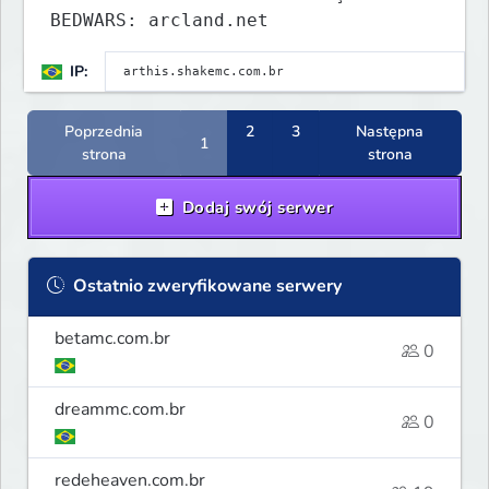
BEDWARS: arcland.net
IP:
Poprzednia
2
3
Następna
1
strona
strona
Dodaj swój serwer
Ostatnio zweryfikowane serwery
betamc.com.br
0
dreammc.com.br
0
redeheaven.com.br