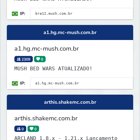
IP:
a1.hg.mc-mush.com.br
a1.hg.mc-mush.com.br
2309
0
MUSH BED WARS ATUALIZADO!
IP:
arthis.shakemc.com.br
arthis.shakemc.com.br
0
0
ARCLAND 1.8.x - 1.21.x Lançamento