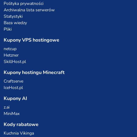
Polityka prywatności
Archiwalna lista serwerów
Statystyki
Baza wiedzy
Pliki
Kupony VPS hostingowe
netcup
Hetzner
SkillHost.pl
Kupony hostingu Minecraft
Craftserve
IceHost.pl
Kupony AI
z.ai
MiniMax
Kody rabatowe
Kuchnia Vikinga