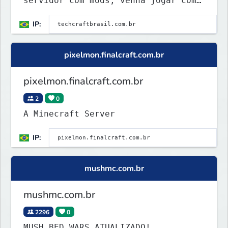
servidor com mods, venha jogar com
a gnt ★
IP:
pixelmon.finalcraft.com.br
pixelmon.finalcraft.com.br
2
0
A Minecraft Server
IP:
mushmc.com.br
mushmc.com.br
2296
0
MUSH BED WARS ATUALIZADO!