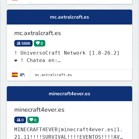
mc.axtralcraft.es
mc.axtralcraft.es
5888
0
! UniversoCraft Network [1.8-26.2]
❤ ! Chatea en:
discord.universocraft.com
IP:
minecraft4ever.es
minecraft4ever.es
0
0
MINECRAFT4EVER|minecraft4ever.es|1.
21.11!!!!SURVIVAL!!!!EVENTOS!!!!AVE