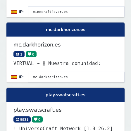
NTURAS!!!!
IP:
mc.darkhorizon.es
mc.darkhorizon.es
1
0
VIRTUAL ↠ ⧛ Nuestra comunidad:
IP:
play.swatscraft.es
play.swatscraft.es
5931
0
! UniversoCraft Network [1.8-26.2]