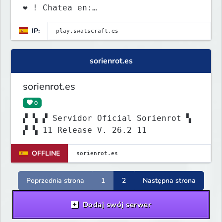
❤ ! Chatea en:
discord.universocraft.com
IP:
sorienrot.es
sorienrot.es
0
▞ ▚ ▞ Servidor Oficial Sorienrot ▚
▞ ▚ 11 Release V. 26.2 11
OFFLINE
Poprzednia strona
1
2
Następna strona
Dodaj swój serwer