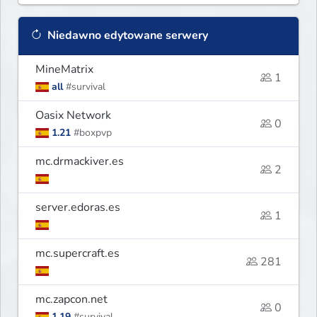
Niedawno edytowane serwery
MineMatrix
1
all
#survival
Oasix Network
0
1.21
#boxpvp
mc.drmackiver.es
2
server.edoras.es
1
mc.supercraft.es
281
mc.zapcon.net
0
1.19
#survival