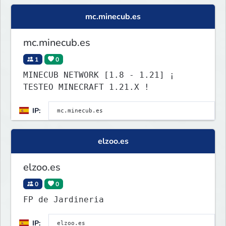
mc.minecub.es
mc.minecub.es
1
0
MINECUB NETWORK [1.8 - 1.21] ¡
TESTEO MINECRAFT 1.21.X !
IP:
elzoo.es
elzoo.es
0
0
FP de Jardineria
IP: