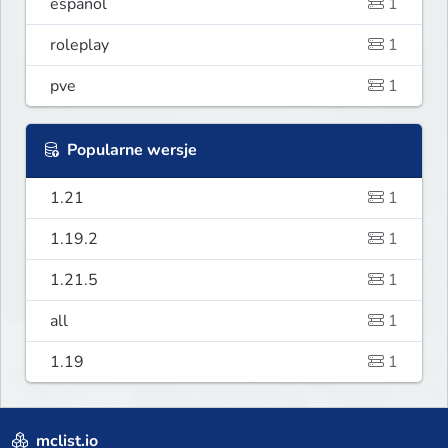
español
1
roleplay
1
pve
1
Popularne wersje
1.21
1
1.19.2
1
1.21.5
1
all
1
1.19
1
mclist.io