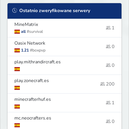
Ostatnio zweryfikowane serwery
MineMatrix
1
all
#survival
Oasix Network
0
1.21
#boxpvp
play.mithrandircraft.es
0
play.zonecraft.es
200
minecrafterhuf.es
1
mc.neocrafters.es
0