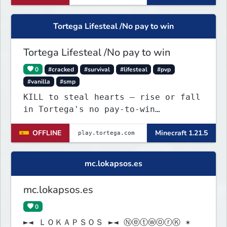
Tortega Lifesteal /No pay to win
Tortega Lifesteal /No pay to win
0
#cracked
#survival
#lifesteal
#pvp
#vanilla
#smp
KILL to steal hearts – rise or fall
in Tortega's no pay-to-win
Lifesteal SMP. Survive brutal
OFFLINE
Minecraft 1.21.5
fights, form powerful teams, and
dominate the EU arena.
mc.lokapsos.es
mc.lokapsos.es
0
►◄ ＬＯＫＡＰＳＯＳ ►◄ ⓃⓔⓣⓦⓞⓡⓀ ✶