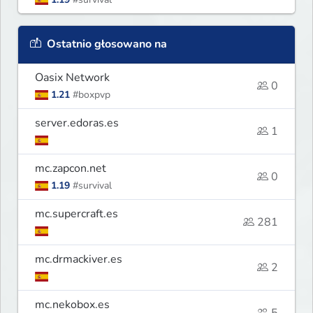
Ostatnio głosowano na
Oasix Network
0
1.21
#boxpvp
server.edoras.es
1
mc.zapcon.net
0
1.19
#survival
mc.supercraft.es
281
mc.drmackiver.es
2
mc.nekobox.es
5