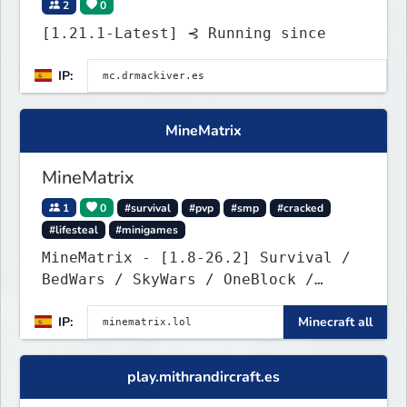
2
0
[1.21.1-Latest] ⊰ Running since
IP:
MineMatrix
MineMatrix
1
0
#survival
#pvp
#smp
#cracked
#lifesteal
#minigames
MineMatrix - [1.8-26.2] Survival /
BedWars / SkyWars / OneBlock /
SkyBlock
IP:
Minecraft all
play.mithrandircraft.es