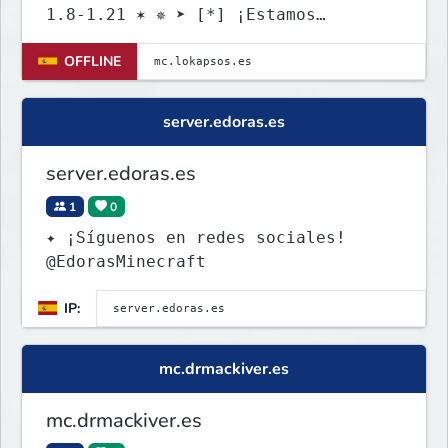
1.8-1.21 ✶ ✵ ➤ [*] ¡Estamos
ABIERTOS! ¡Entra ya! [*] ✵
OFFLINE
server.edoras.es
server.edoras.es
1
0
✦ ¡Síguenos en redes sociales!
@EdorasMinecraft
IP:
mc.drmackiver.es
mc.drmackiver.es