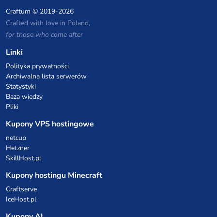
Craftum
© 2019-2026
Crafted with love in Poland,
for those who come after
Linki
Polityka prywatności
Archiwalna lista serwerów
Statystyki
Baza wiedzy
Pliki
Kupony VPS hostingowe
netcup
Hetzner
SkillHost.pl
Kupony hostingu Minecraft
Craftserve
IceHost.pl
Kupony AI