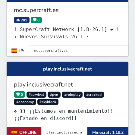
mc.supercraft.es
281
0
! SuperCraft Network [1.8-26.1] ❤ !
✦ Nuevos Survivals 26.1 ·
discord.supercraft.es
IP:
play.inclusivecraft.net
play.inclusivecraft.net
0
#survival
#pve
#roleplay
#cracked
#economy
#skyblock
❖ ❱❱ ¡¡Estamos en mantenimiento!!
¡¡Estado en discord!!
OFFLINE
Minecraft 1.19.2