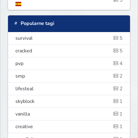
Popularne tagi
survival
5
cracked
5
pvp
4
smp
2
lifesteal
2
skyblock
1
vanilla
1
creative
1