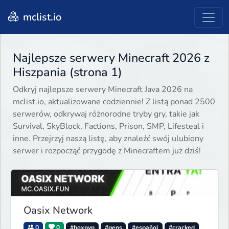
mclist.io
Najlepsze serwery Minecraft 2026 z
Hiszpania (strona 1)
Odkryj najlepsze serwery Minecraft Java 2026 na
mclist.io, aktualizowane codziennie! Z listą ponad 2500
serwerów, odkrywaj różnorodne tryby gry, takie jak
Survival, SkyBlock, Factions, Prison, SMP, Lifesteal i
inne. Przejrzyj naszą listę, aby znaleźć swój ulubiony
serwer i rozpocząć przygodę z Minecraftem już dziś!
Oasix Network
0
0
#boxpvp
#gens
#español
#cracked