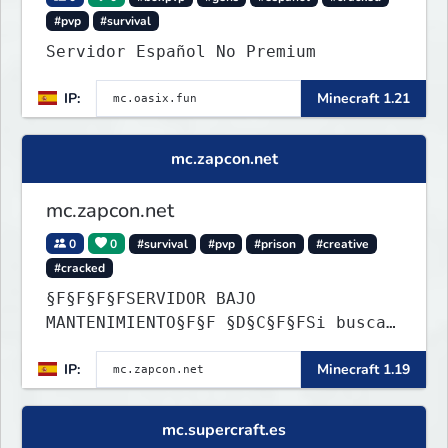
#pvp
#survival
Servidor Español No Premium
IP:
Minecraft 1.21
mc.zapcon.net
mc.zapcon.net
0
0
#survival
#pvp
#prison
#creative
#cracked
§F§F§F§FSERVIDOR BAJO
MANTENIMIENTO§F§F §D§C§F§FSi buscas
información ve a: dc.zapcon.net
IP:
Minecraft 1.19
mc.supercraft.es