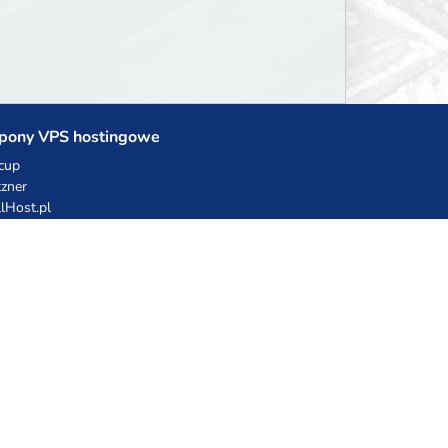
pony VPS hostingowe
cup
zner
llHost.pl
dy rabatowe
hnia Vikinga
ulka Catering
egro Share
erFolks.pl
sting.pl