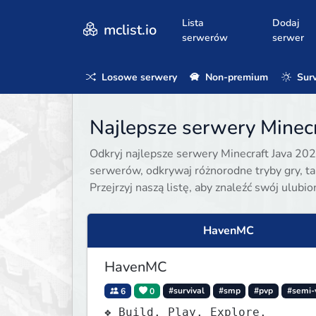
Lista
Dodaj
mclist.io
serwerów
serwer
Losowe serwery
Non-premium
Surv
Najlepsze serwery Minecr
Odkryj najlepsze serwery Minecraft Java 202
serwerów, odkrywaj różnorodne tryby gry, taki
Przejrzyj naszą listę, aby znaleźć swój ulubi
HavenMC
HavenMC
6
0
#survival
#smp
#pvp
#semi-
❖ Build. Play. Explore.