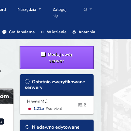
ord
Narzędzia
Zaloguj
się
Gra fabularna
Więzienie
Anarchia
Dodaj swój
serwer
e.
Ostatnio zweryfikowane
serwery
HavenMC
6
1.21.x
#survival
t
Niedawno edytowane