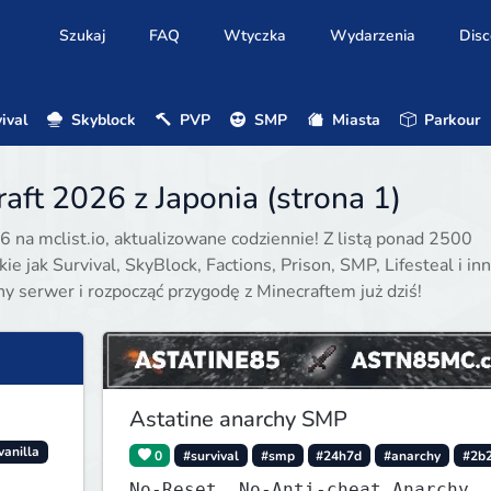
Szukaj
FAQ
Wtyczka
Wydarzenia
Disc
ival
Skyblock
PVP
SMP
Miasta
Parkour
aft 2026 z Japonia (strona 1)
6 na mclist.io, aktualizowane codziennie! Z listą ponad 2500
e jak Survival, SkyBlock, Factions, Prison, SMP, Lifesteal i inn
ony serwer i rozpocząć przygodę z Minecraftem już dziś!
Astatine anarchy SMP
vanilla
0
#survival
#smp
#24h7d
#anarchy
#2b2
No-Reset, No-Anti-cheat Anarchy