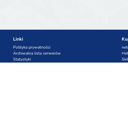
Linki
Ku
Polityka prywatności
net
Archiwalna lista serwerów
Het
Statystyki
Ski
Baza wiedzy
Pliki
Kupony AI
Ko
z.ai
Kuc
MiniMax
Ceb
All
cyb
dho