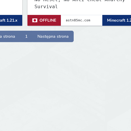
Survival
aft 1.21.x
OFFLINE
Minecraft 1.
a strona
1
Następna strona