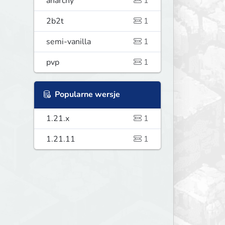
anarchy
1
2b2t
1
semi-vanilla
1
pvp
1
Popularne wersje
1.21.x
1
1.21.11
1