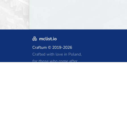
mclist.io
Craftum
© 2019-2026
Crafted with love in Poland,
for those who come after
Kupony hostingu Minecraft
Craftserve
IceHost.pl