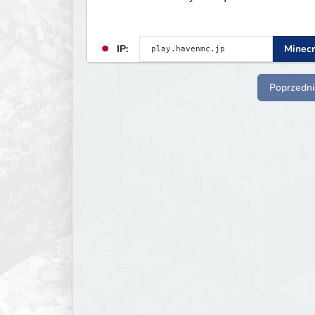
IP:
Minecr
Poprzedni