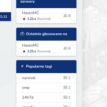
serwery
HavenMC
6
21.11
1.21.x
#survival
Ostatnio głosowano na
HavenMC
6
1.21.x
#survival
Popularne tagi
survival
2
smp
2
24h7d
1