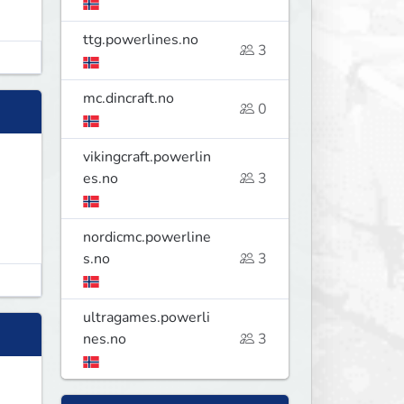
ttg.powerlines.no
3
mc.dincraft.no
0
vikingcraft.powerlin
es.no
3
nordicmc.powerline
s.no
3
ultragames.powerli
nes.no
3