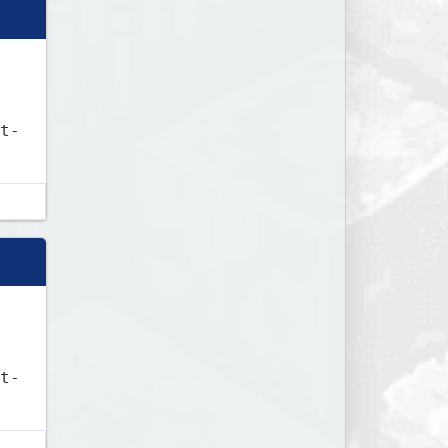
t-
t-