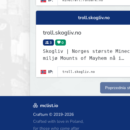
IP:
troll.skogliv.no
troll.skogliv.no
3
0
Skogliv | Norges største Minec
miljø Mounts of Mayhem nå i
Survival! Test det nye spydet!
IP:
Poprzednia s
mclist.io
Craftum
© 2019-2026
Crafted with love in Poland,
for those who come after