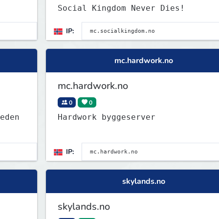
Social Kingdom Never Dies!
IP:
mc.hardwork.no
mc.hardwork.no
0
0
eden
Hardwork byggeserver
IP:
skylands.no
skylands.no