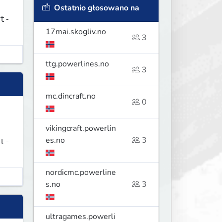
Ostatnio głosowano na
t-
17mai.skogliv.no
3
ttg.powerlines.no
3
mc.dincraft.no
0
vikingcraft.powerlin
es.no
3
t-
nordicmc.powerline
s.no
3
ultragames.powerli