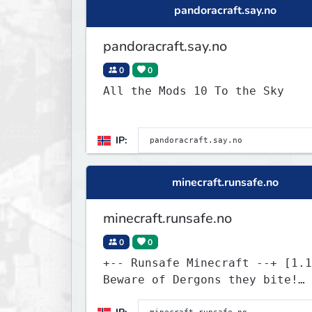
pandoracraft.say.no
pandoracraft.say.no
0
0
All the Mods 10 To the Sky
IP:
minecraft.runsafe.no
minecraft.runsafe.no
0
0
+-- Runsafe Minecraft --+ [1.12.2]
Beware of Dergons they bite!
discord.runsafe.no