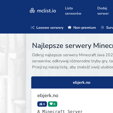
Lista
Dodaj
mclist.io
serwerów
serwer
Losowe serwery
Non-premium
Surv
Najlepsze serwery Minecr
Odkryj najlepsze serwery Minecraft Java 202
serwerów, odkrywaj różnorodne tryby gry, taki
Przejrzyj naszą listę, aby znaleźć swój ulubi
ebjerk.no
ebjerk.no
0
0
A Minecraft Server