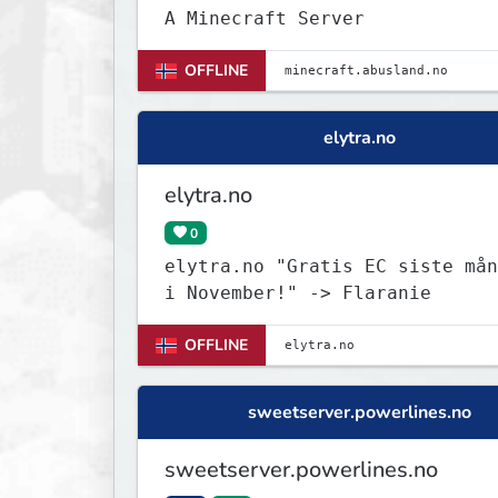
A Minecraft Server
OFFLINE
elytra.no
elytra.no
0
elytra.no "Gratis EC siste mån
i November!" -> Flaranie
OFFLINE
sweetserver.powerlines.no
sweetserver.powerlines.no