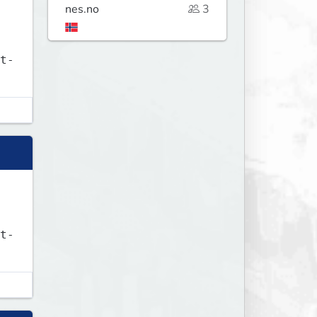
nes.no
3
t-
t-