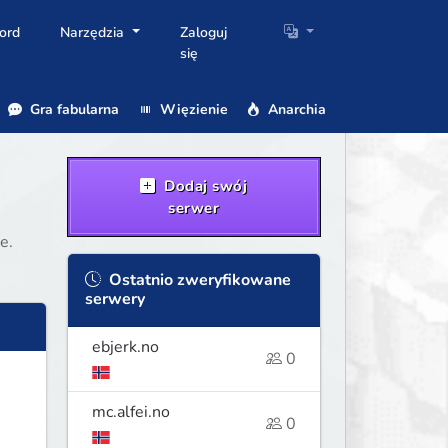
ord
Narzędzia
Zaloguj
się
Gra fabularna
Więzienie
Anarchia
Dodaj swój
serwer
e.
Ostatnio zweryfikowane
serwery
ebjerk.no
0
mc.alfei.no
0