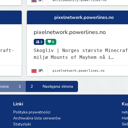
IP:
pixelnetwork.powerlines.no
pixelnetwork.powerlines.no
3
0
raft-
Skogliv | Norges største Minecraf
miljø Mounts of Mayhem nå i
Survival! Test det nye spydet!
IP:
trona
1
2
Następna strona
Linki
Ku
Polityka prywatności
net
Archiwalna lista serwerów
Het
Statystyki
Ski