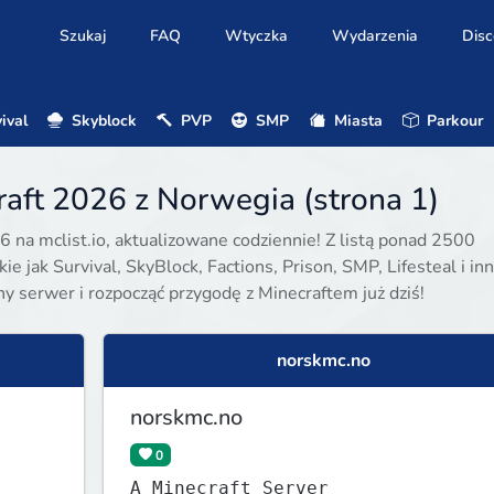
Szukaj
FAQ
Wtyczka
Wydarzenia
Disc
ival
Skyblock
PVP
SMP
Miasta
Parkour
aft 2026 z Norwegia (strona 1)
6 na mclist.io, aktualizowane codziennie! Z listą ponad 2500
e jak Survival, SkyBlock, Factions, Prison, SMP, Lifesteal i inn
ony serwer i rozpocząć przygodę z Minecraftem już dziś!
norskmc.no
norskmc.no
0
A Minecraft Server