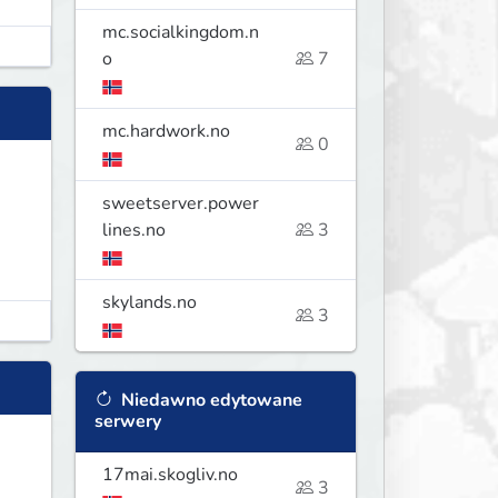
mc.socialkingdom.n
o
7
mc.hardwork.no
0
sweetserver.power
lines.no
3
skylands.no
3
Niedawno edytowane
serwery
17mai.skogliv.no
3