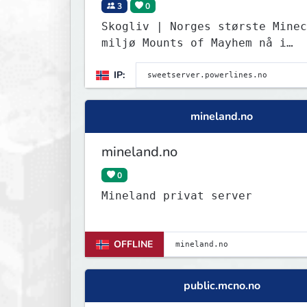
3
0
Skogliv | Norges største Minec
miljø Mounts of Mayhem nå i
Survival! Test det nye spydet!
IP:
mineland.no
mineland.no
0
Mineland privat server
OFFLINE
public.mcno.no