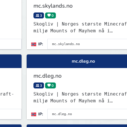
mc.skylands.no
3
0
Skogliv | Norges største Minecraf
miljø Mounts of Mayhem nå i
Survival! Test det nye spydet!
IP:
mc.dleg.no
mc.dleg.no
3
0
raft-
Skogliv | Norges største Minecraf
miljø Mounts of Mayhem nå i
Survival! Test det nye spydet!
IP: