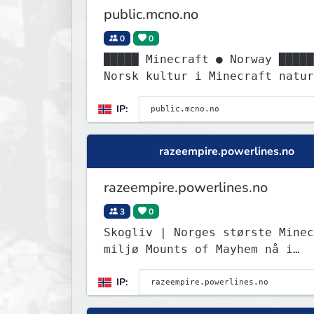
public.mcno.no
0
0
█████ Minecraft ● Norway █████
Norsk kultur i Minecraft natur
IP:
razeempire.powerlines.no
razeempire.powerlines.no
3
0
Skogliv | Norges største Minec
miljø Mounts of Mayhem nå i
Survival! Test det nye spydet!
IP: