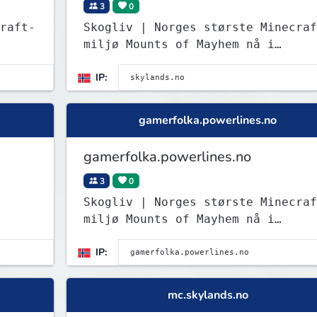
3
0
raft-
Skogliv | Norges største Minecraf
miljø Mounts of Mayhem nå i
Survival! Test det nye spydet!
IP:
gamerfolka.powerlines.no
gamerfolka.powerlines.no
3
0
Skogliv | Norges største Minecraf
miljø Mounts of Mayhem nå i
Survival! Test det nye spydet!
IP:
mc.skylands.no