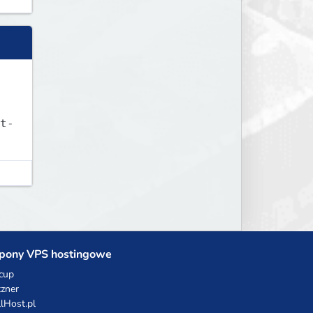
t-
pony VPS hostingowe
cup
zner
llHost.pl