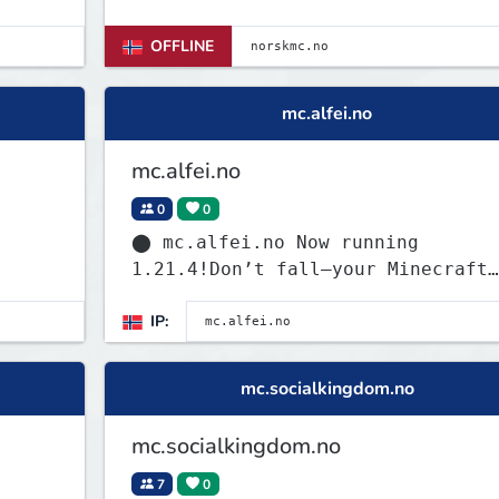
OFFLINE
mc.alfei.no
mc.alfei.no
0
0
⬤ mc.alfei.no Now running
1.21.4!Don’t fall—your Minecraft
legs aren’t insured.
IP:
mc.socialkingdom.no
mc.socialkingdom.no
7
0