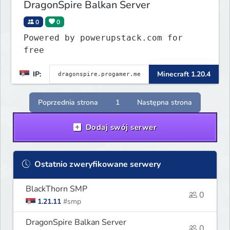
DragonSpire Balkan Server
0
0
Powered by powerupstack.com for
free
IP:
Minecraft 1.20.4
Poprzednia strona
1
Następna strona
Dodaj swój serwer
Ostatnio zweryfikowane serwery
BlackThorn SMP
0
1.21.11
#smp
DragonSpire Balkan Server
0