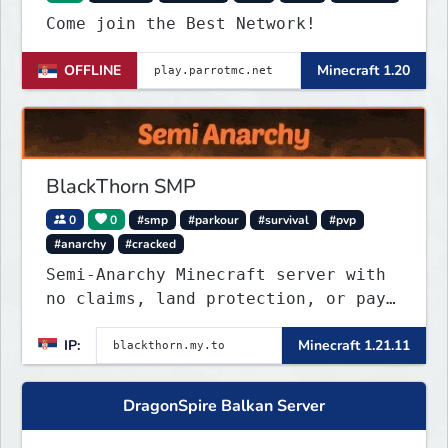
Come join the Best Network!
OFFLINE
Minecraft 1.20
BlackThorn SMP
0
0
#smp
#parkour
#survival
#pvp
#anarchy
#cracked
Semi-Anarchy Minecraft server with
no claims, land protection, or pay-
to-win. Build, raid, survive, and
IP:
Minecraft 1.21.11
shape a world driven by players.
Version 1.21.11 with Simple Voice
Chat, weekly events, active
DragonSpire Balkan Server
Discord, and fair gameplay. No
cheats, hacks, x-ray