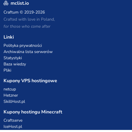
mclist.io
Craftum
© 2019-2026
Crafted with love in Poland,
for those who come after
Linki
Polityka prywatności
Archiwalna lista serwerów
Statystyki
Baza wiedzy
Pliki
Kupony VPS hostingowe
netcup
Hetzner
SkillHost.pl
Kupony hostingu Minecraft
Craftserve
IceHost.pl