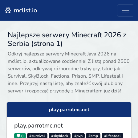
mclist.io
Najlepsze serwery Minecraft 2026 z
Serbia (strona 1)
Odkryj najlepsze serwery Minecraft Java 2026 na
mclist.io, aktualizowane codziennie! Z listą ponad 2500
serwerów, odkrywaj różnorodne tryby gry, takie jak
Survival, SkyBlock, Factions, Prison, SMP, Lifesteal i
inne. Przejrzyj naszą listę, aby znaleźć swój ulubiony
serwer i rozpocząć przygodę z Minecraftem już dziś!
play.parrotmc.net
play.parrotmc.net
0
#survival
#skyblock
#pvp
#smp
#lifesteal