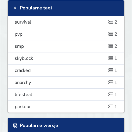
Popularne tagi
survival
2
pvp
2
smp
2
skyblock
1
cracked
1
anarchy
1
lifesteal
1
parkour
1
Popularne wersje