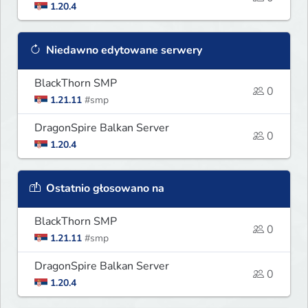
1.20.4
Niedawno edytowane serwery
BlackThorn SMP
0
1.21.11
#smp
DragonSpire Balkan Server
0
1.20.4
Ostatnio głosowano na
BlackThorn SMP
0
1.21.11
#smp
DragonSpire Balkan Server
0
1.20.4