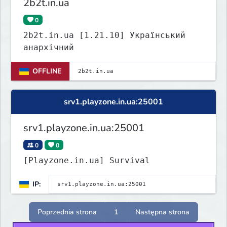
2b2t.in.ua
0
2b2t.in.ua [1.21.10] Український
анархічний
OFFLINE
srv1.playzone.in.ua:25001
srv1.playzone.in.ua:25001
0
0
[Playzone.in.ua] Survival
IP:
Poprzednia strona
1
Następna strona