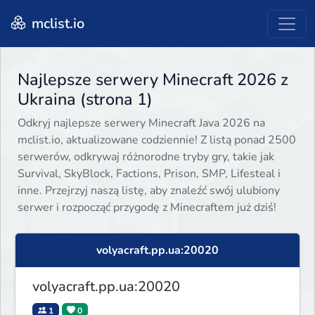
mclist.io
Najlepsze serwery Minecraft 2026 z
Ukraina (strona 1)
Odkryj najlepsze serwery Minecraft Java 2026 na
mclist.io, aktualizowane codziennie! Z listą ponad 2500
serwerów, odkrywaj różnorodne tryby gry, takie jak
Survival, SkyBlock, Factions, Prison, SMP, Lifesteal i
inne. Przejrzyj naszą listę, aby znaleźć swój ulubiony
serwer i rozpocząć przygodę z Minecraftem już dziś!
volyacraft.pp.ua:20020
volyacraft.pp.ua:20020
1
0