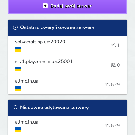
Dodaj swój serwer
Ostatnio zweryfikowane serwery
volyacraft.pp.ua:20020
1
srv1.playzone.in.ua:25001
0
allmc.in.ua
629
Niedawno edytowane serwery
allmc.in.ua
629