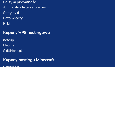
Polityka prywatności
Archiwalna lista serwerów
Statystyki
Baza wiedzy
Pliki
Kupony VPS hostingowe
netcup
Hetzner
SkillHost.pl
Kupony hostingu Minecraft
Craftserve
IceHost.pl
Kupony AI
z.ai
MiniMax
Kody rabatowe
Kuchnia Vikinga