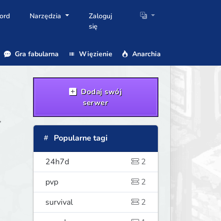
ord
Narzędzia
Zaloguj
się
Gra fabularna
Więzienie
Anarchia
Dodaj swój
serwer
,
Popularne tagi
24h7d
2
pvp
2
survival
2