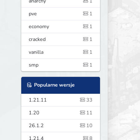
anarchy
1
pve
1
economy
1
cracked
1
vanilla
1
smp
1
Popularne wersje
1.21.11
33
1.20
11
26.1.2
10
1.21.4
8