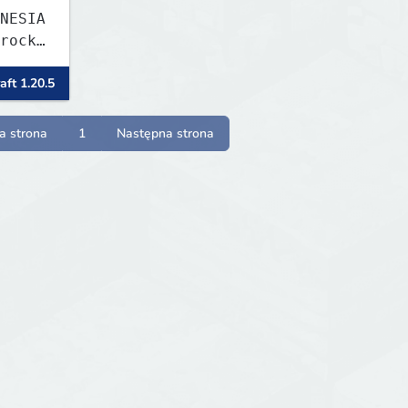
NESIA
rock
aft 1.20.5
a strona
1
Następna strona