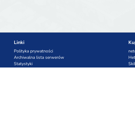
Linki
Ku
Polityka prywatności
net
Archiwalna lista serwerów
Het
Statystyki
Ski
Baza wiedzy
Pliki
Kupony AI
Ko
z.ai
Kuc
MiniMax
Ceb
All
cyb
dho