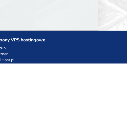
pony VPS hostingowe
cup
zner
llHost.pl
dy rabatowe
hnia Vikinga
ulka Catering
egro Share
erFolks.pl
sting.pl