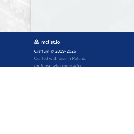
mclist.io
Craftum
© 2019-2026
Crafted with love in Poland,
for those who come after
Kupony hostingu Minecraft
Craftserve
IceHost.pl