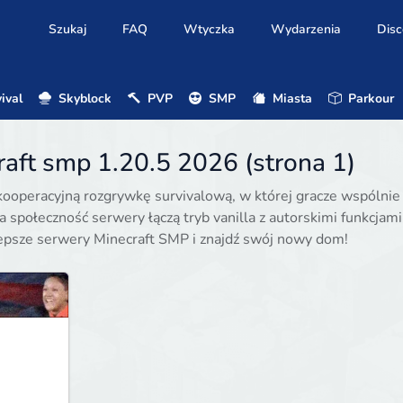
Szukaj
FAQ
Wtyczka
Wydarzenia
Disc
ival
Skyblock
PVP
SMP
Miasta
Parkour
aft smp 1.20.5 2026 (strona 1)
kooperacyjną rozgrywkę survivalową, w której gracze wspólnie
na społeczność serwery łączą tryb vanilla z autorskimi funkcjami
lepsze serwery Minecraft SMP i znajdź swój nowy dom!