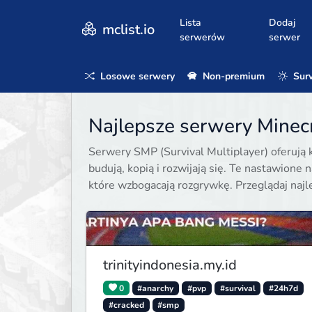
Lista
Dodaj
mclist.io
serwerów
serwer
Losowe serwery
Non-premium
Surv
Najlepsze serwery Minecr
Serwery SMP (Survival Multiplayer) oferują 
budują, kopią i rozwijają się. Te nastawione 
które wzbogacają rozgrywkę. Przeglądaj naj
trinityindonesia.my.id
0
#anarchy
#pvp
#survival
#24h7d
#cracked
#smp