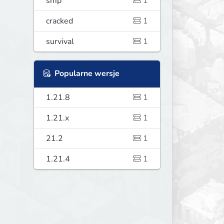
smp
1
cracked
1
survival
1
Popularne wersje
1.21.8
1
1.21.x
1
21.2
1
1.21.4
1