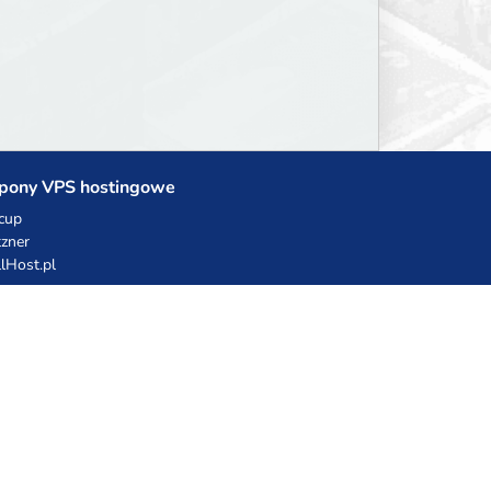
pony VPS hostingowe
cup
zner
llHost.pl
dy rabatowe
hnia Vikinga
ulka Catering
egro Share
erFolks.pl
sting.pl