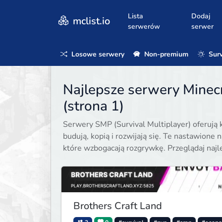
Lista
Dodaj
mclist.io
serwerów
serwer
Losowe serwery
Non-premium
Surv
Najlepsze serwery Minec
(strona 1)
Serwery SMP (Survival Multiplayer) oferują 
budują, kopią i rozwijają się. Te nastawione 
które wzbogacają rozgrywkę. Przeglądaj naj
Brothers Craft Land