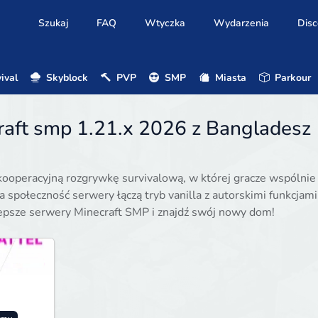
Szukaj
FAQ
Wtyczka
Wydarzenia
Disc
ival
Skyblock
PVP
SMP
Miasta
Parkour
raft smp 1.21.x 2026 z Bangladesz
kooperacyjną rozgrywkę survivalową, w której gracze wspólnie
na społeczność serwery łączą tryb vanilla z autorskimi funkcjami
lepsze serwery Minecraft SMP i znajdź swój nowy dom!