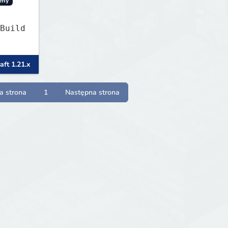
omy
Build
aft 1.21.x
a strona
1
Następna strona