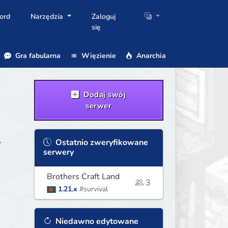
ord
Narzędzia
Zaloguj
się
Gra fabularna
Więzienie
Anarchia
Dodaj swój
serwer
,
Ostatnio zweryfikowane
serwery
Brothers Craft Land
3
1.21.x
#survival
Niedawno edytowane