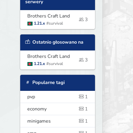
serwery
Brothers Craft Land
3
1.21.x
#survival
Ostatnio głosowano na
Brothers Craft Land
3
1.21.x
#survival
Popularne tagi
pvp
1
economy
1
minigames
1