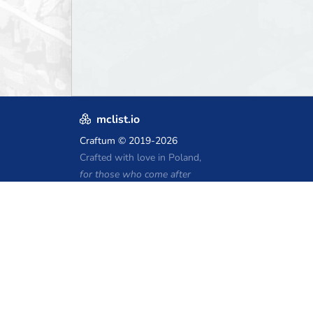
mclist.io
Craftum
© 2019-2026
Crafted with love in Poland,
for those who come after
Kupony hostingu Minecraft
Craftserve
IceHost.pl