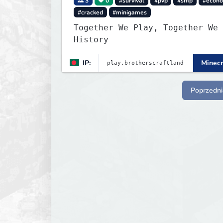
3
0
#survival
#pvp
#smp
#econ
#cracked
#minigames
Together We Play, Together We 
History
IP:
Minecr
Poprzedni