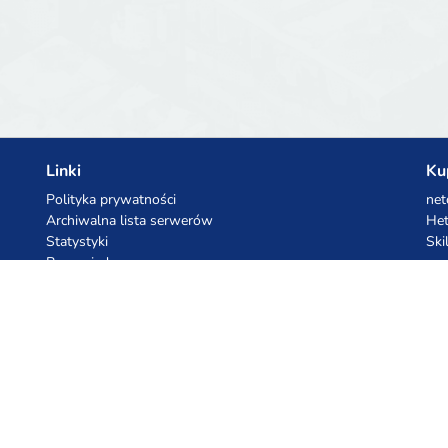
Linki
Ku
Polityka prywatności
net
Archiwalna lista serwerów
Het
Statystyki
Ski
Baza wiedzy
Pliki
Kupony AI
Ko
z.ai
Kuc
MiniMax
Ceb
All
cyb
dho