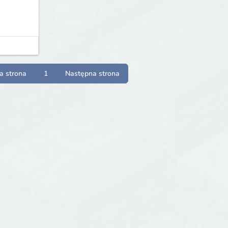
a strona
1
Następna strona