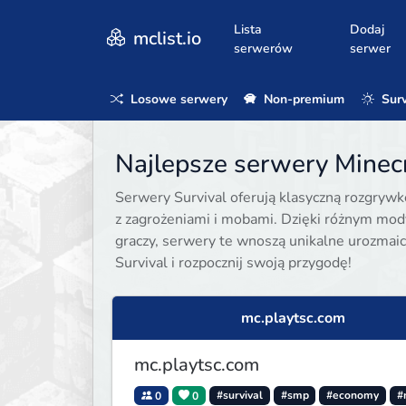
Lista
Dodaj
mclist.io
serwerów
serwer
Losowe serwery
Non-premium
Surv
Najlepsze serwery Minecra
Serwery Survival oferują klasyczną rozgrywk
z zagrożeniami i mobami. Dzięki różnym mody
graczy, serwery te wnoszą unikalne urozmaic
Survival i rozpocznij swoją przygodę!
mc.playtsc.com
mc.playtsc.com
0
0
#survival
#smp
#economy
#