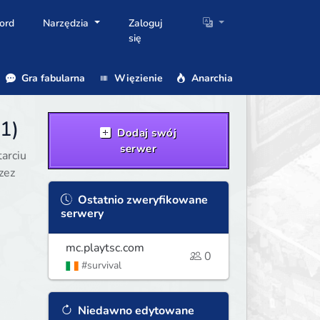
ord
Narzędzia
Zaloguj
się
Gra fabularna
Więzienie
Anarchia
 1)
Dodaj swój
serwer
tarciu
zez
Ostatnio zweryfikowane
serwery
mc.playtsc.com
0
#survival
Niedawno edytowane