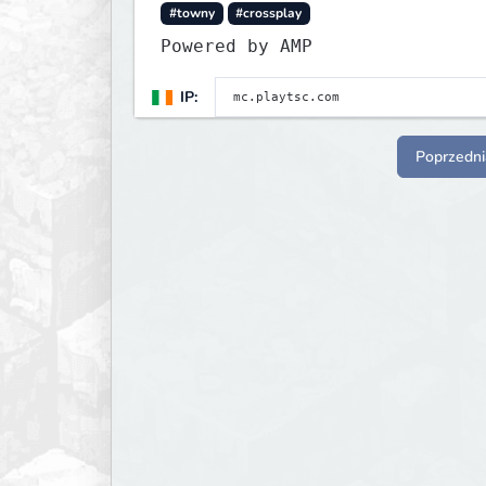
#towny
#crossplay
Powered by AMP
IP:
Poprzedni