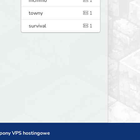
mcmmo
1
towny
1
survival
1
pony VPS hostingowe