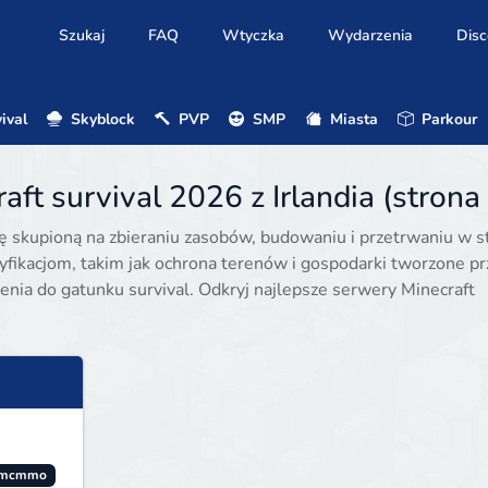
Szukaj
FAQ
Wtyczka
Wydarzenia
Disc
ival
Skyblock
PVP
SMP
Miasta
Parkour
ft survival 2026 z Irlandia (strona
ę skupioną na zbieraniu zasobów, budowaniu i przetrwaniu w s
fikacjom, takim jak ochrona terenów i gospodarki tworzone pr
enia do gatunku survival. Odkryj najlepsze serwery Minecraft
mcmmo