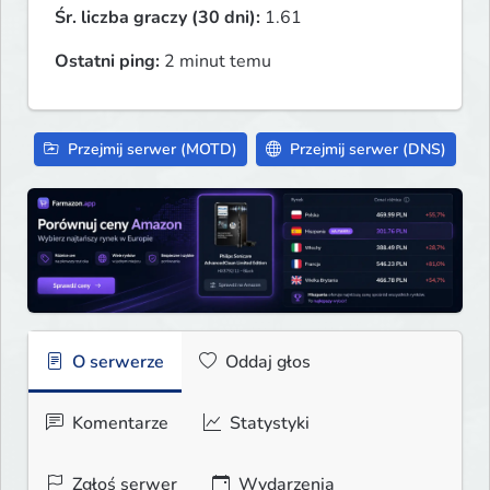
Śr. liczba graczy (30 dni):
1.61
Ostatni ping:
2 minut temu
Przejmij serwer (MOTD)
Przejmij serwer (DNS)
O serwerze
Oddaj głos
Komentarze
Statystyki
Zgłoś serwer
Wydarzenia