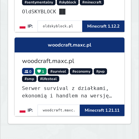
#sentymentalny
#skyblock
#minecraft
OldSKYBLOCK ██
IP:
Minecraft 1.12.2
woodcraft.maxc.pl
woodcraft.maxc.pl
0
1
#survival
#economy
#pvp
#smp
#lifesteal
Serwer survival z działkami,
ekonomią i handlem na wersję
1.8 - 26.1.1. Rekru ON
IP:
Minecraft 1.21.11