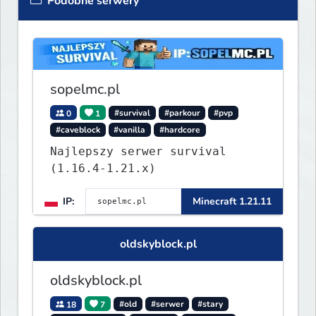
Podobne serwery
sopelmc.pl
0
1
#survival
#parkour
#pvp
#caveblock
#vanilla
#hardcore
Najlepszy serwer survival
(1.16.4-1.21.x)
IP:
Minecraft 1.21.11
oldskyblock.pl
oldskyblock.pl
18
7
#old
#serwer
#stary