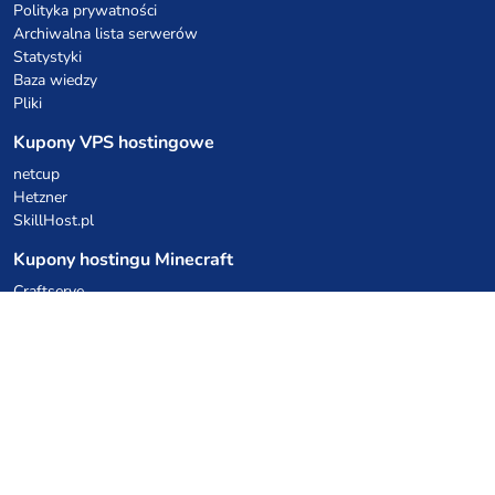
Polityka prywatności
Archiwalna lista serwerów
Statystyki
Baza wiedzy
Pliki
Kupony VPS hostingowe
netcup
Hetzner
SkillHost.pl
Kupony hostingu Minecraft
Craftserve
IceHost.pl
Kupony AI
z.ai
MiniMax
Kody rabatowe
Kuchnia Vikinga