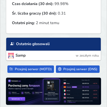
Czas działania (30 dni):
99.98%
Śr. liczba graczy (30 dni):
0.31
Ostatni ping:
2 minut temu
Ostatnio głosowali
Samp
w zeszłym roku
Przejmij serwer (MOTD)
Przejmij serwer (DNS)