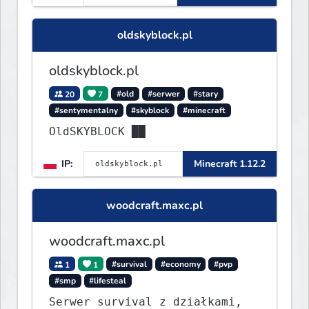
oldskyblock.pl
oldskyblock.pl
20
7
#old
#serwer
#stary
#sentymentalny
#skyblock
#minecraft
OldSKYBLOCK ██
IP:
Minecraft 1.12.2
woodcraft.maxc.pl
woodcraft.maxc.pl
1
1
#survival
#economy
#pvp
#smp
#lifesteal
Serwer survival z działkami,