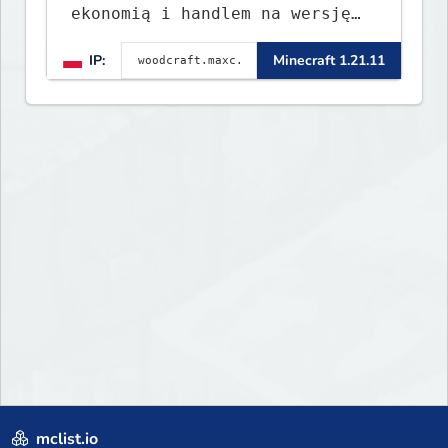
ekonomią i handlem na wersję
1.8 - 26.1.1. Rekru ON
IP:
Minecraft 1.21.11
mclist.io