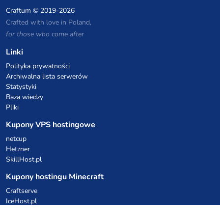
Craftum
© 2019-2026
Crafted with love in Poland,
for those who come after
Linki
Polityka prywatności
Archiwalna lista serwerów
Statystyki
Baza wiedzy
Pliki
Kupony VPS hostingowe
netcup
Hetzner
SkillHost.pl
Kupony hostingu Minecraft
Craftserve
IceHost.pl
Kupony AI