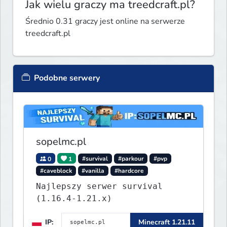
Jak wielu graczy ma treedcraft.pl?
Średnio 0.31 graczy jest online na serwerze
treedcraft.pl
Podobne serwery
sopelmc.pl
0
1
#survival
#parkour
#pvp
#caveblock
#vanilla
#hardcore
Najlepszy serwer survival
(1.16.4-1.21.x)
IP:
Minecraft 1.21.11