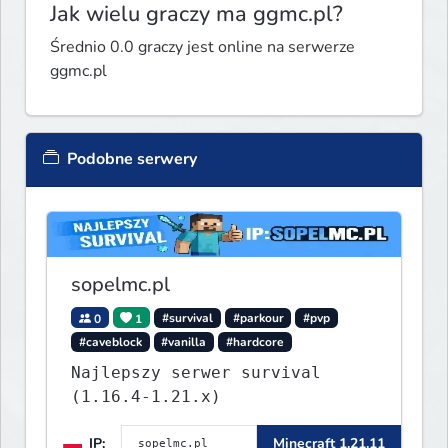
Jak wielu graczy ma ggmc.pl?
Średnio 0.0 graczy jest online na serwerze
ggmc.pl
Podobne serwery
sopelmc.pl
0
1
#survival
#parkour
#pvp
#caveblock
#vanilla
#hardcore
Najlepszy serwer survival
(1.16.4-1.21.x)
IP:
Minecraft 1.21.11