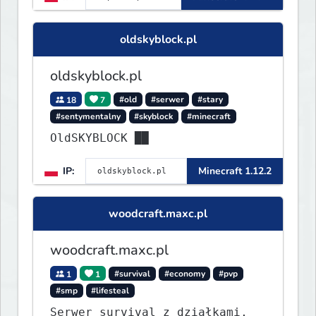
oldskyblock.pl
oldskyblock.pl
18
7
#old
#serwer
#stary
#sentymentalny
#skyblock
#minecraft
OldSKYBLOCK ██
IP:
Minecraft 1.12.2
woodcraft.maxc.pl
woodcraft.maxc.pl
1
1
#survival
#economy
#pvp
#smp
#lifesteal
Serwer survival z działkami,