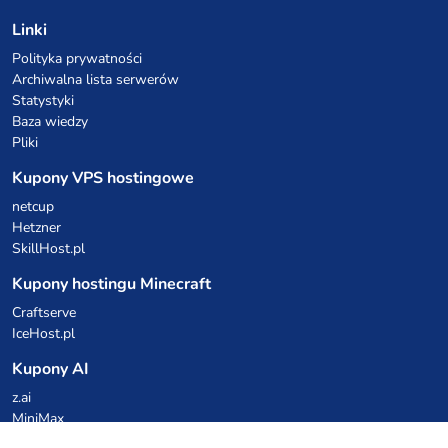
Linki
Polityka prywatności
Archiwalna lista serwerów
Statystyki
Baza wiedzy
Pliki
Kupony VPS hostingowe
netcup
Hetzner
SkillHost.pl
Kupony hostingu Minecraft
Craftserve
IceHost.pl
Kupony AI
z.ai
MiniMax