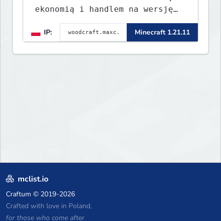
ekonomią i handlem na wersję
1.8 - 26.1.1. Rekru ON
IP:
Minecraft 1.21.11
mclist.io
Craftum
© 2019-2026
Crafted with love in Poland,
for those who come after