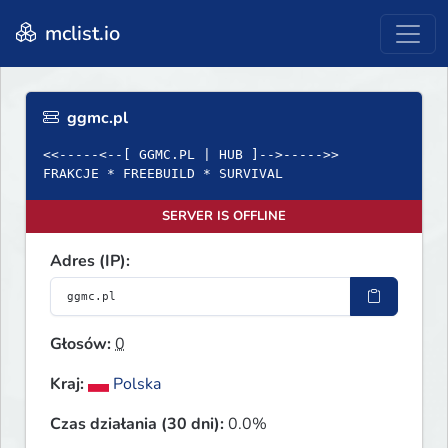
mclist.io
ggmc.pl
<<-----<--[ GGMC.PL | HUB ]-->----->>
FRAKCJE * FREEBUILD * SURVIVAL
SERVER IS OFFLINE
Adres (IP):
Głosów:
0
Kraj:
Polska
Czas działania (30 dni):
0.0%