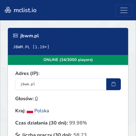
mclist.io
jbwm.pl
ONLINE (34/3000 players)
Adres (IP):
Głosów:
0
Kraj:
Polska
Czas działania (30 dni):
99.98%
Śr. liczba graczy (30 dni):
58.23