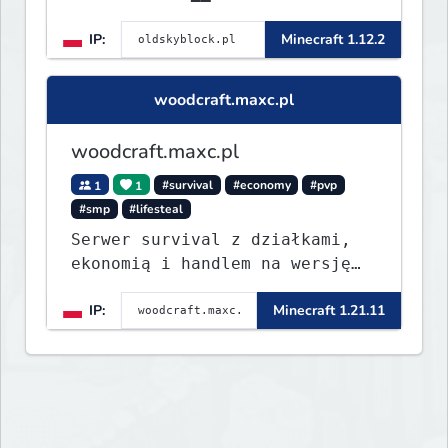
IP:
Minecraft 1.12.2
woodcraft.maxc.pl
woodcraft.maxc.pl
1
1
#survival
#economy
#pvp
#smp
#lifesteal
Serwer survival z działkami,
ekonomią i handlem na wersję
1.8 - 26.1.1. Rekru ON
IP:
Minecraft 1.21.11