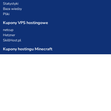
Statystyki
Baza wiedzy
Pliki
Kupony VPS hostingowe
netcup
Hetzner
SkillHost.pl
Kupony hostingu Minecraft
Craftserve
IceHost.pl
Kupony AI
z.ai
MiniMax
Kody rabatowe
Kuchnia Vikinga
Cebulka Catering
Allegro Share