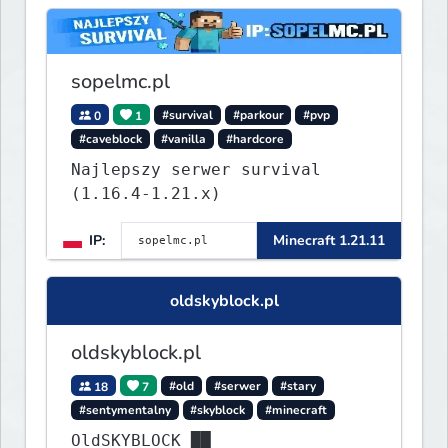
sopelmc.pl
0
1
#survival
#parkour
#pvp
#caveblock
#vanilla
#hardcore
Najlepszy serwer survival
(1.16.4-1.21.x)
IP:
Minecraft 1.21.11
oldskyblock.pl
oldskyblock.pl
18
7
#old
#serwer
#stary
#sentymentalny
#skyblock
#minecraft
OldSKYBLOCK ██