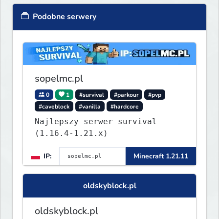
Podobne serwery
sopelmc.pl
0
1
#survival
#parkour
#pvp
#caveblock
#vanilla
#hardcore
Najlepszy serwer survival
(1.16.4-1.21.x)
IP:
Minecraft 1.21.11
oldskyblock.pl
oldskyblock.pl