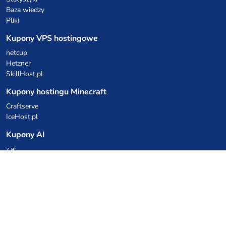
Baza wiedzy
Pliki
Kupony VPS hostingowe
netcup
Hetzner
SkillHost.pl
Kupony hostingu Minecraft
Craftserve
IceHost.pl
Kupony AI
z.ai
MiniMax
Kody rabatowe
Kuchnia Vikinga
Cebulka Catering
Allegro Share
cyberFolks.pl