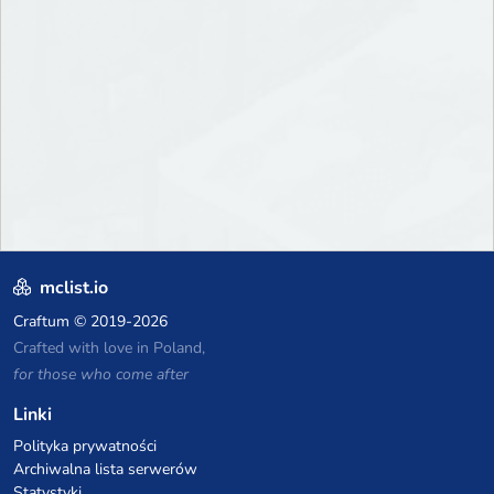
mclist.io
Craftum
© 2019-2026
Crafted with love in Poland,
for those who come after
Linki
Polityka prywatności
Archiwalna lista serwerów
Statystyki