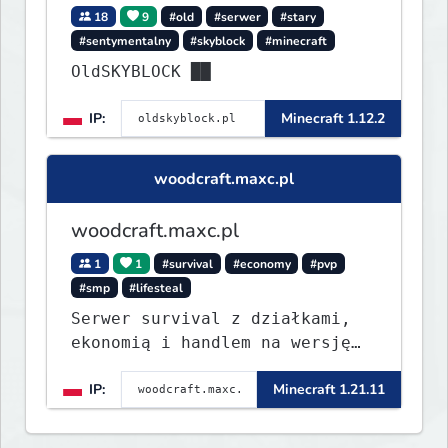
18
9
#old
#serwer
#stary
#sentymentalny
#skyblock
#minecraft
OldSKYBLOCK ██
IP:
Minecraft 1.12.2
woodcraft.maxc.pl
woodcraft.maxc.pl
1
1
#survival
#economy
#pvp
#smp
#lifesteal
Serwer survival z działkami,
ekonomią i handlem na wersję
1.8 - 26.1.1. Rekru ON
IP:
Minecraft 1.21.11