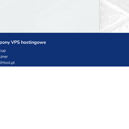
pony VPS hostingowe
cup
zner
llHost.pl
dy rabatowe
hnia Vikinga
ulka Catering
egro Share
erFolks.pl
sting.pl