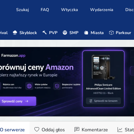
Szukaj
FAQ
Wtyczka
Wydarzenia
Disc
ival
Skyblock
PVP
SMP
Miasta
Parkour
O serwerze
Oddaj głos
Komentarze
Stat