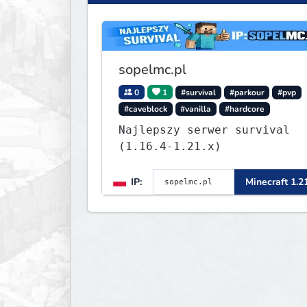
sopelmc.pl
0
1
#survival
#parkour
#pvp
#caveblock
#vanilla
#hardcore
Najlepszy serwer survival
(1.16.4-1.21.x)
IP:
Minecraft 1.2