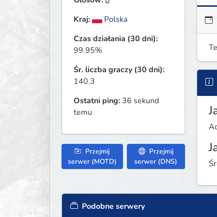
Głosów:
0
Kraj:
Polska
Czas działania (30 dni):
Te
99.95%
Śr. liczba graczy (30 dni):
140.3
Ostatni ping:
36 sekund
J
temu
Ad
J
Przejmij
Przejmij
serwer (MOTD)
serwer (DNS)
Śr
Podobne serwery