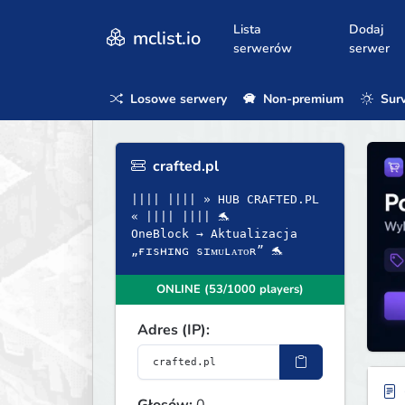
Lista
Dodaj
mclist.io
serwerów
serwer
Losowe serwery
Non-premium
Surv
crafted.pl
|||| |||| » HUB CRAFTED.PL
« |||| |||| 🐬
OneBlock → Aktualizacja
„ғɪsʜɪɴɢ sɪᴍᴜʟᴀᴛᴏʀ” 🐬
ONLINE (53/1000 players)
Adres (IP):