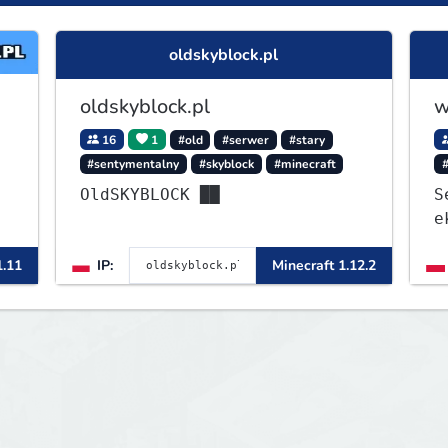
oldskyblock.pl
oldskyblock.pl
w
16
1
#old
#serwer
#stary
#sentymentalny
#skyblock
#minecraft
OldSKYBLOCK ██
S
e
1
1.11
IP:
Minecraft 1.12.2