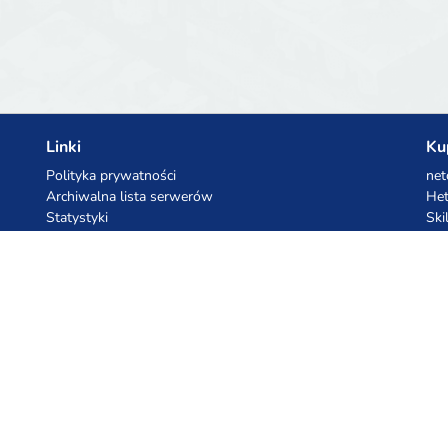
Linki
Ku
Polityka prywatności
net
Archiwalna lista serwerów
Het
Statystyki
Ski
Baza wiedzy
Pliki
Kupony AI
Ko
z.ai
Kuc
MiniMax
Ceb
All
cyb
dho