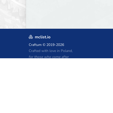
mclist.io
Craftum
© 2019-2026
Crafted with love in Poland,
for those who come after
Kupony hostingu Minecraft
Craftserve
IceHost.pl