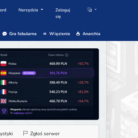
ord
Narzędzia
Zaloguj
się
Gra fabularna
Więzienie
Anarchia
ystyki
Zgłoś serwer