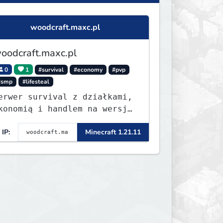
woodcraft.maxc.pl
oodcraft.maxc.pl
0
1
#survival
#economy
#pvp
#smp
#lifesteal
erwer survival z działkami,
konomią i handlem na wersję
.8 - 26.1.1. Rekru ON
IP:
Minecraft 1.21.11