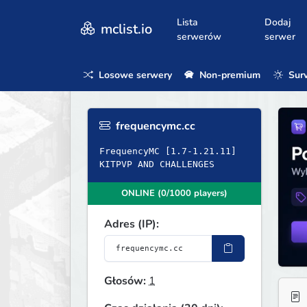
Lista
Dodaj
mclist.io
serwerów
serwer
Losowe serwery
Non-premium
Surv
frequencymc.cc
FrequencyMC [1.7-1.21.11]
KITPVP AND CHALLENGES
ONLINE (0/1000 players)
Adres (IP):
Głosów:
1