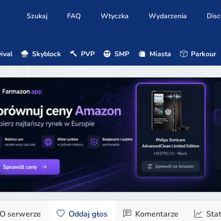
Szukaj
FAQ
Wtyczka
Wydarzenia
Disc
ival
Skyblock
PVP
SMP
Miasta
Parkour
O serwerze
Oddaj głos
Komentarze
Stat