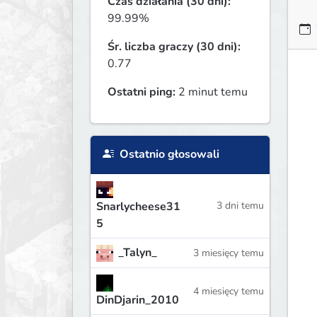
Czas działania (30 dni):
99.99%
Śr. liczba graczy (30 dni):
0.77
Ostatni ping:
2 minut temu
Ostatnio głosowali
Snarlycheese31
3 dni temu
5
_Talyn_
3 miesięcy temu
4 miesięcy temu
DinDjarin_2010