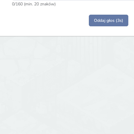
0
/160 (min. 20 znaków)
Oddaj głos (3s)