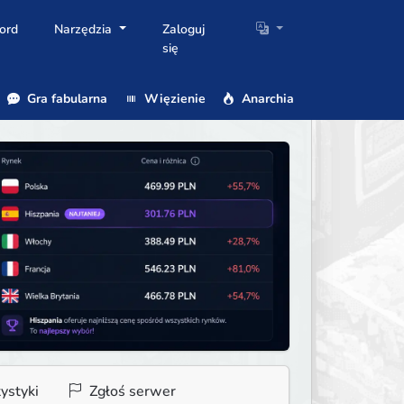
ord
Narzędzia
Zaloguj
się
Gra fabularna
Więzienie
Anarchia
ystyki
Zgłoś serwer