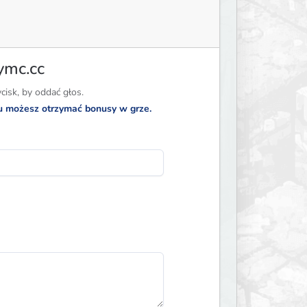
ymc.cc
ycisk, by oddać głos.
su możesz otrzymać bonusy w grze.