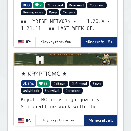
0
2
#lifesteal
#survival
#cracked
#minigames
#pvp
#kitpvp
▪▪ HYRISE NETWORK ▸ 「 1.20.X -
1.21.11 」▪▪ LAST WEEK OF
LIFESTEAL! ┃ discord.gg/hyrise
IP:
Minecraft 1.8+
★ KRYPTICMC ★
104
11
#kitpvp
#lifesteal
#pvp
#skyblock
#survival
#cracked
KrypticMC is a high-quality
Minecraft network with the
BEST gamemodes you'll ever
IP:
Minecraft all
play. Minigames, KitPvP,
Lifesteal, Prison, Practice,