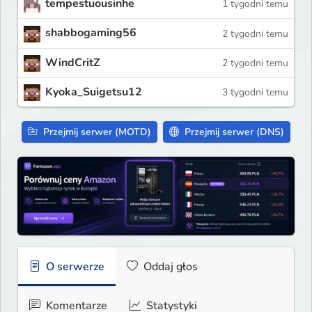
tempestuousinhe
1 tygodni temu
shabbogaming56
2 tygodni temu
WindCritZ
2 tygodni temu
Kyoka_Suigetsu12
3 tygodni temu
Przejmij serwer (MOTD)
Przejmij serwer (DNS)
O serwerze
Oddaj głos
Komentarze
Statystyki