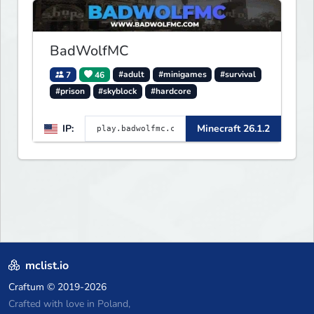
Bedwars, Skywars, & much much
more!
BadWolfMC
7
46
#adult
#minigames
#survival
#prison
#skyblock
#hardcore
IP:
Minecraft 26.1.2
mclist.io
Craftum
© 2019-2026
Crafted with love in Poland,