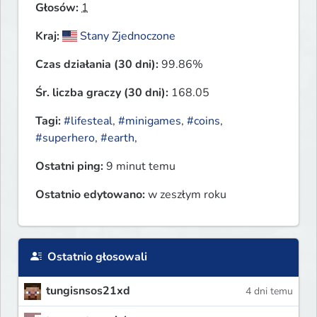
Głosów:
1
Kraj:
Stany Zjednoczone
Czas działania (30 dni):
99.86%
Śr. liczba graczy (30 dni):
168.05
Tagi:
#lifesteal
,
#minigames
,
#coins
,
#superhero
,
#earth
,
Ostatni ping:
9 minut temu
Ostatnio edytowano:
w zeszłym roku
Ostatnio głosowali
tungisnsos21xd
4 dni temu