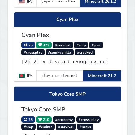
IP:
Minecraft 26.1.2
▌▌▌▌▌▌▌▌▌▌▌▌▌▌▌▌▌▌▌▌▌▌
Cyan Plex
Cyan Plex
25
323
#survival
#smp
#java
#crossplay
#semi-vanilla
#cracked
[26.2] » discord.cyanplex.net
IP:
Minecraft 21.2
Tokyo Core SMP
Tokyo Core SMP
75
210
#economy
#cross-play
#smp
#claims
#survival
#ranks