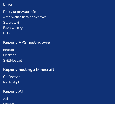
Linki
Polityka prywatności
Archiwalna lista serwerów
Statystyki
Baza wiedzy
Pliki
Kupony VPS hostingowe
netcup
Hetzner
SkillHost.pl
Kupony hostingu Minecraft
Craftserve
IceHost.pl
Kupony AI
z.ai
MiniMax
Kody rabatowe