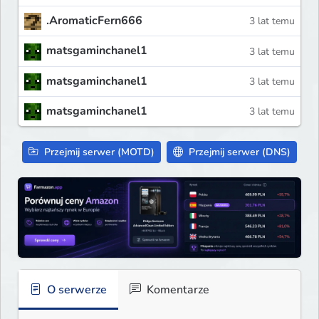
.AromaticFern666
3 lat temu
matsgaminchanel1
3 lat temu
matsgaminchanel1
3 lat temu
matsgaminchanel1
3 lat temu
Przejmij serwer (MOTD)
Przejmij serwer (DNS)
O serwerze
Komentarze