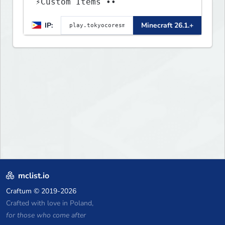
⚡Custom Items ••
IP:
Minecraft 26.1.+
mclist.io
Craftum
© 2019-2026
Crafted with love in Poland,
for those who come after