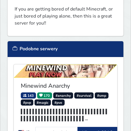
If you are getting bored of default Minecraft, or 
just bored of playing alone, then this is a great 
server for you!! 
Podobne serwery
Minewind Anarchy
143
170
#anarchy
#survival
#smp
#pvp
#magic
#pve
▌▌▌▌▌▌▌▌▌▌▌▌▌▌▌▌▌▌▌▌▌▌▌▌▌▌▌▌▌▌
▌▌▌▌▌▌▌▌▌▌▌▌▌▌▌▌▌▌▌▌▌▌
▌▌▌▌▌▌▌MINEWIND▌▌▌▌▌▌▌▌▌▌▌▌▌▌▌