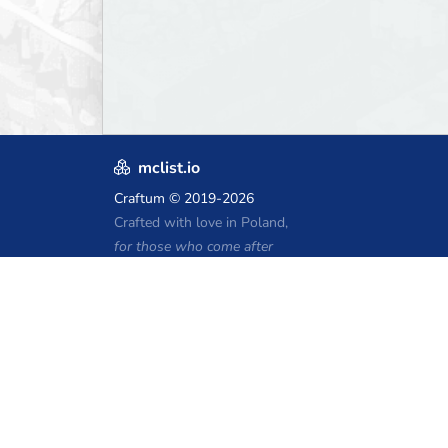
mclist.io
Craftum
© 2019-2026
Crafted with love in Poland,
for those who come after
Kupony hostingu Minecraft
Craftserve
IceHost.pl