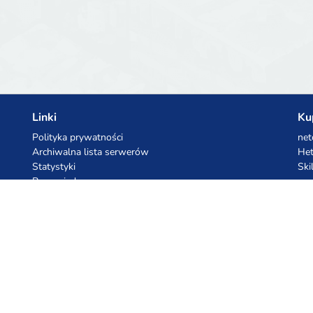
Linki
Ku
Polityka prywatności
net
Archiwalna lista serwerów
Het
Statystyki
Ski
Baza wiedzy
Pliki
Kupony AI
Ko
z.ai
Kuc
MiniMax
Ceb
All
cyb
dho