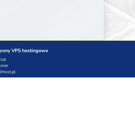
pony VPS hostingowe
cup
zner
llHost.pl
dy rabatowe
hnia Vikinga
ulka Catering
egro Share
erFolks.pl
sting.pl