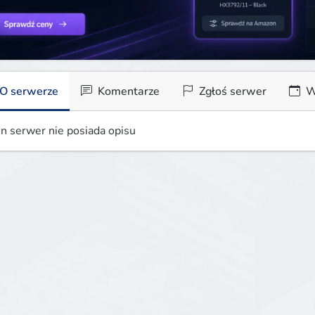
O serwerze
Komentarze
Zgłoś serwer
W
n serwer nie posiada opisu