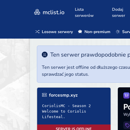
Lista
Dodaj
mclist.io
serwerów
serwer
Losowe serwery
Non-premium
Surv
Ten serwer prawdopodobnie poz
Ten serwer jest offline od dłuższego czas
sprawdzać jego status.
forcesmp.xyz
CoriolisMC - Season 2
Welcome to Coriolis
Lifesteal.
SERVER IS OFFLINE