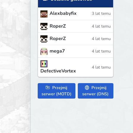
Alexbabyfix
3 lat temu
RoperZ
4 lat temu
RoperZ
4 lat temu
mega7
4 lat temu
4 lat temu
DefectiveVortex
Przejmij
Przejmij
serwer (MOTD)
serwer (DNS)