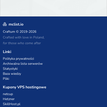
mclist.io
Craftum
© 2019-2026
Crafted with love in Poland,
for those who come after
Linki
Polityka prywatności
Archiwalna lista serwerów
Statystyki
Baza wiedzy
Pliki
Kupony VPS hostingowe
netcup
Hetzner
SkillHost.pl