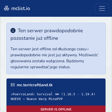
mclist.io
Ten serwer prawdopodobnie
pozostanie już offline
Ten serwer jest offline od dłuższego czasu i
prawdopodobnie nie jest już aktywny. Możliwość
głosowania została wyłączona. Będziemy
regularnie sprawdzać jego status.
mc.terricraftland.tk
♕PuercoLand♕ Survival ⋙ ☾1.16.5 - 1.19.4☽
NUEVO ⇨ Nuevo Warp MinaPVP
SERVER IS OFFLINE