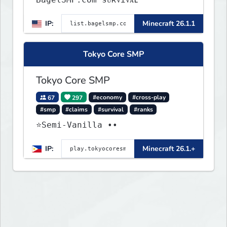
IP:
Minecraft 26.1.1
Tokyo Core SMP
Tokyo Core SMP
67
297
#economy
#cross-play
#smp
#claims
#survival
#ranks
⭐Semi-Vanilla ••
IP:
Minecraft 26.1.+