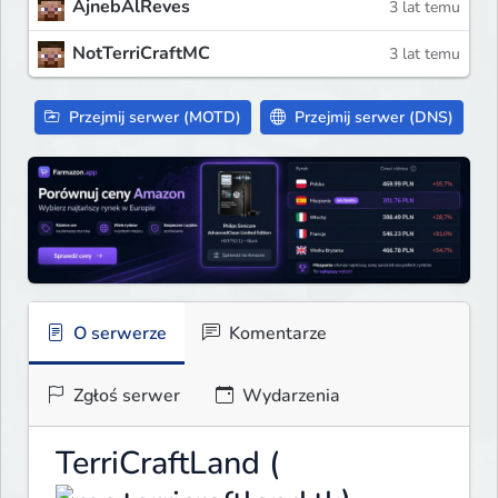
AjnebAlReves
3 lat temu
NotTerriCraftMC
3 lat temu
Przejmij serwer (MOTD)
Przejmij serwer (DNS)
O serwerze
Komentarze
Zgłoś serwer
Wydarzenia
TerriCraftLand (