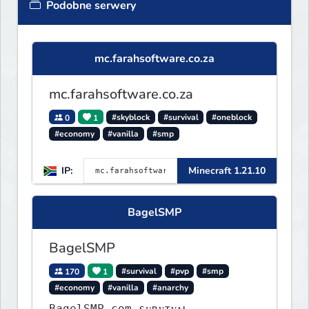
Podobne serwery
mc.farahsoftware.co.za
mc.farahsoftware.co.za
0
1
#skyblock
#survival
#oneblock
#economy
#vanilla
#smp
IP:
Minecraft 1.21.10
BagelSMP
BagelSMP
170
1
#survival
#pvp
#smp
#economy
#vanilla
#anarchy
BagelSMP.com ѕᴜʀᴠɪᴠᴀʟ