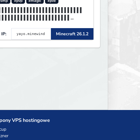
#smp
#pvp
#magic
#pve
▌▌▌▌▌▌▌▌▌▌▌▌▌▌▌▌▌▌▌▌▌▌▌▌▌▌▌
▌▌▌▌▌▌▌▌▌▌▌▌▌▌▌▌▌▌▌▌▌▌▌
▌▌▌▌▌▌▌▌▌▌▌▌▌▌▌▌▌▌▌▌▌▌▌▌▌▌▌
▌▌▌▌MINEWIND▌▌▌▌▌▌▌▌▌▌▌
IP:
Minecraft 26.1.2
pony VPS hostingowe
cup
zner