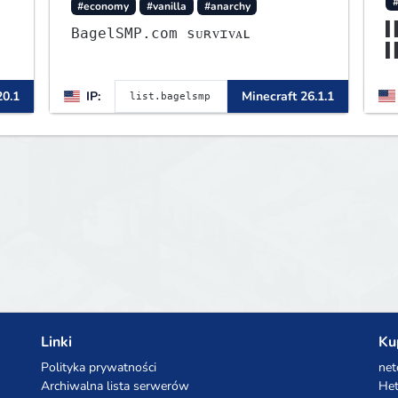
#economy
#vanilla
#anarchy
▌
BagelSMP.com ѕᴜʀᴠɪᴠᴀʟ
▌
▌
▌
20.1
IP:
Minecraft 26.1.1
Linki
Ku
Polityka prywatności
net
Archiwalna lista serwerów
Het