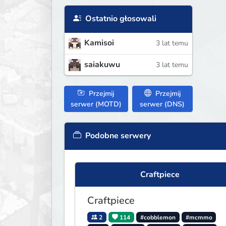
Ostatnio głosowali
Kamisoi
3 lat temu
saiakuwu
3 lat temu
Przejmij
Przejmij
serwer (MOTD)
serwer (DNS)
Podobne serwery
Craftpiece
Craftpiece
2
114
#cobblemon
#mcmmo