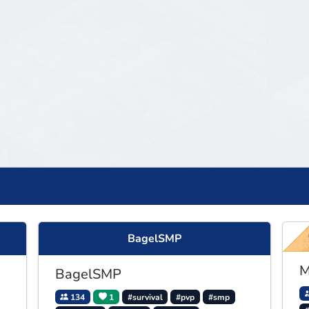
BagelSMP
M
BagelSMP
134
1
#survival
#pvp
#smp