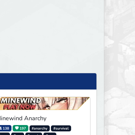
inewind Anarchy
138
197
#anarchy
#survival