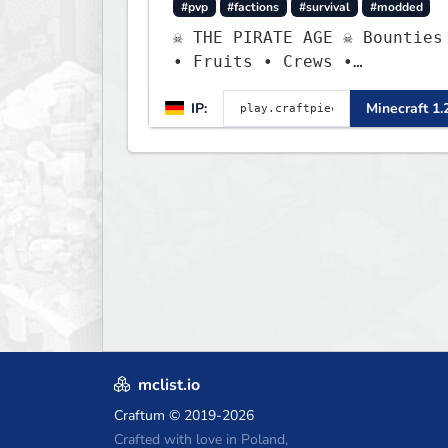
#pvp
#factions
#survival
#modded
☠ THE PIRATE AGE ☠ Bounties
• Fruits • Crews •
Adventures
IP:
Minecraft 1.
mclist.io
Craftum
© 2019-2026
Crafted with love in Poland,