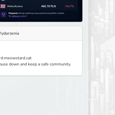
ydarzenia
rd.meowstard.cat

abuse down and keep a safe community.