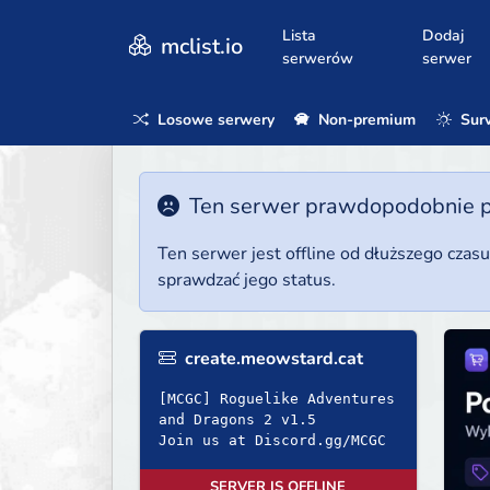
Lista
Dodaj
mclist.io
serwerów
serwer
Losowe serwery
Non-premium
Surv
Ten serwer prawdopodobnie poz
Ten serwer jest offline od dłuższego czas
sprawdzać jego status.
create.meowstard.cat
[MCGC] Roguelike Adventures
and Dragons 2 v1.5
Join us at Discord.gg/MCGC
SERVER IS OFFLINE