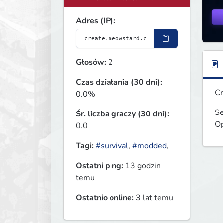
Adres (IP):
Głosów:
2
Czas działania (30 dni):
Cr
0.0%
Se
Śr. liczba graczy (30 dni):
Op
0.0
Tagi:
#survival
,
#modded
,
Ostatni ping:
13 godzin
temu
Ostatnio online:
3 lat temu