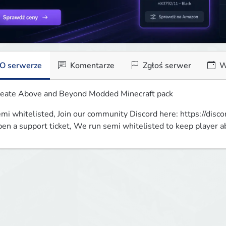
O serwerze
Komentarze
Zgłoś serwer
W
eate Above and Beyond Modded Minecraft pack
mi whitelisted, Join our community Discord here: https://disco
en a support ticket, We run semi whitelisted to keep player 