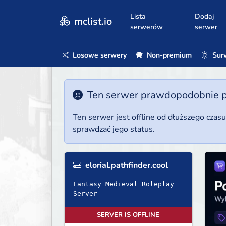
Lista
Dodaj
mclist.io
serwerów
serwer
Losowe serwery
Non-premium
Surv
Ten serwer prawdopodobnie poz
Ten serwer jest offline od dłuższego czas
sprawdzać jego status.
elorial.pathfinder.cool
Fantasy Medieval Roleplay
Server
SERVER IS OFFLINE