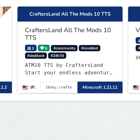
CraftersLand All The Mods 10 TTS
CraftersLand All The Mods 10
V
TTS
3
8
#community
#modded
#skyblock
#24h7d
▌
ATM10 TTS by CraftersLand
▌
Start your endless adventure
now! v2.0.2
.1.2
IP:
Minecraft 1.21.11