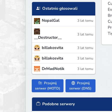
Cu
Ostatnio głosowali
Ev
Br
NopalGal
3 lat temu
Cu
Pr
Ti
3 lat temu
__Destructor__
billakosvita
3 lat temu
billakosvita
3 lat temu
DrMadNotik
3 lat temu
Przejmij
Przejmij
serwer (MOTD)
serwer (DNS)
Podobne serwery