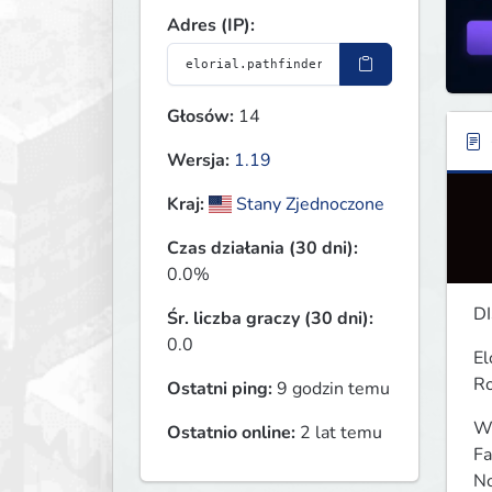
Adres (IP):
Głosów:
14
Wersja:
1.19
Kraj:
Stany Zjednoczone
Czas działania (30 dni):
0.0%
DI
Śr. liczba graczy (30 dni):
0.0
El
Ro
Ostatni ping:
9 godzin temu
Wh
Ostatnio online:
2 lat temu
Fa
No