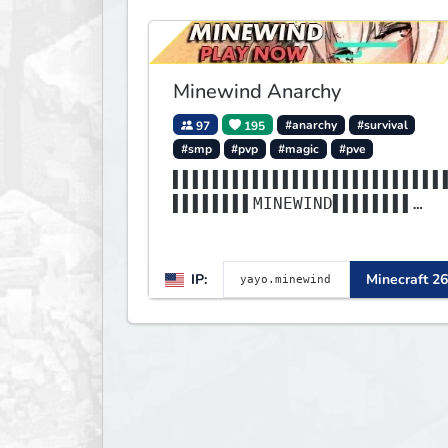
Minewind Anarchy
97
195
#anarchy
#survival
#smp
#pvp
#magic
#pve
▌▌▌▌▌▌▌▌▌▌▌▌▌▌▌▌▌▌▌▌▌▌▌▌▌▌▌
▌▌▌▌▌▌▌▌MINEWIND▌▌▌▌▌▌▌▌
▌▌▌▌▌▌▌▌▌▌▌▌▌▌▌▌▌▌▌▌▌▌▌▌▌▌▌
▌▌▌▌▌▌▌▌▌▌▌▌▌▌▌▌▌▌▌▌▌▌▌▌
IP:
Minecraft 26