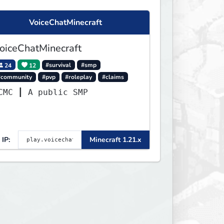
VoiceChatMinecraft
oiceChatMinecraft
24
12
#survival
#smp
#community
#pvp
#roleplay
#claims
VCMC ┃ A public SMP
IP:
Minecraft 1.21.x