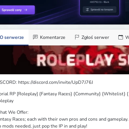
O serwerze
Komentarze
Zgłoś serwer
W
SCORD: https://discord.com/invite/UpD7J76J
orial RP [Roleplay] {Fantasy Races} {Community} {Whitelist} {
leplay
at We Offer:

ntasy Races; each with their own pros and cons and gameplay.

 mods needed, just pop the IP in and play!
