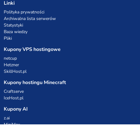
Linki
Polityka prywatności
Archiwalna lista serwerów
Statystyki
Baza wiedzy
Pliki
Kupony VPS hostingowe
netcup
Hetzner
SkillHost.pl
Kupony hostingu Minecraft
Craftserve
IceHost.pl
Kupony AI
z.ai
MiniMax
Kody rabatowe