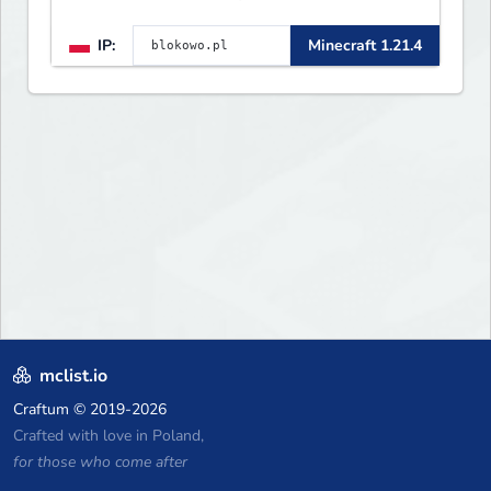
ᴡʏꜱᴛᴀʀᴛᴏᴡᴀʟᴀ!
IP:
Minecraft 1.21.4
mclist.io
Craftum
© 2019-2026
Crafted with love in Poland,
for those who come after