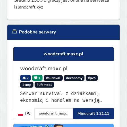
Średnio 255.75 graczy jest online na serwerze
islandcraft.xyz
Podobne serwery
woodcraft.maxc.pl
woodcraft.maxc.pl
2
1
#survival
#economy
#pvp
#smp
#lifesteal
Serwer survival z działkami,
ekonomią i handlem na wersję
1.8 - 26.1.1. Rekru ON
IP:
Minecraft 1.21.11