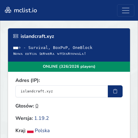
mclist.io
islandcraft.xyz
■■⭐ - Survival, BoxPvP, OneBlock
ɴᴏᴡᴀ ᴇᴅʏᴄᴊᴀ ꜱᴇʀᴡᴇʀᴀ ᴡʏꜱᴛᴀʀᴛᴏᴡᴀʟᴀ!
ONLINE (326/2026 players)
Adres (IP):
Głosów:
0
Wersja:
1.19.2
Kraj:
Polska