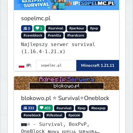
sopelmc.pl
0
1
#survival
#parkour
#pvp
#caveblock
#vanilla
#hardcore
Najlepszy serwer survival
(1.16.4-1.21.x)
IP:
Minecraft 1.21.11
blokowo.pl ⭐ Survival⭐Oneblock
333
403
#survival
#pvp
#boxpvp
#oneblock
#lifesteal
#polski
■■⭐ - Survival, BoxPvP,
OneBlock ɴᴏᴡᴀ ᴇᴅʏᴄᴊᴀ ꜱᴇʀᴡᴇʀᴀ