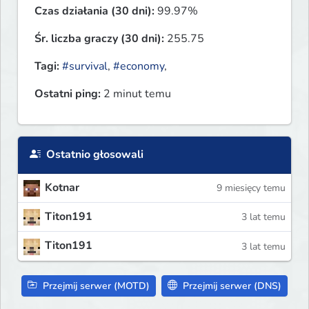
Czas działania (30 dni):
99.97%
Śr. liczba graczy (30 dni):
255.75
Tagi:
#survival
,
#economy
,
Ostatni ping:
2 minut temu
Ostatnio głosowali
Kotnar
9 miesięcy temu
Titon191
3 lat temu
Titon191
3 lat temu
Przejmij serwer (MOTD)
Przejmij serwer (DNS)