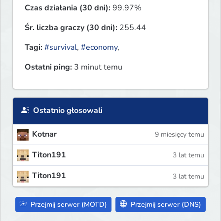
Czas działania (30 dni):
99.97%
Śr. liczba graczy (30 dni):
255.44
Tagi:
#survival
,
#economy
,
Ostatni ping:
3 minut temu
Ostatnio głosowali
Kotnar
9 miesięcy temu
Titon191
3 lat temu
Titon191
3 lat temu
Przejmij serwer (MOTD)
Przejmij serwer (DNS)