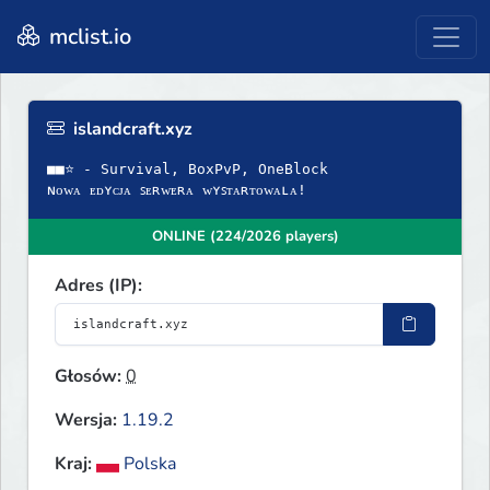
mclist.io
islandcraft.xyz
■■⭐ - Survival, BoxPvP, OneBlock
ɴᴏᴡᴀ ᴇᴅʏᴄᴊᴀ ꜱᴇʀᴡᴇʀᴀ ᴡʏꜱᴛᴀʀᴛᴏᴡᴀʟᴀ!
ONLINE (224/2026 players)
Adres (IP):
Głosów:
0
Wersja:
1.19.2
Kraj:
Polska