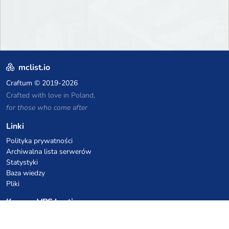
mclist.io
Craftum
© 2019-2026
Crafted with love in Poland,
for those who come after
Linki
Polityka prywatności
Archiwalna lista serwerów
Statystyki
Baza wiedzy
Pliki
Kupony VPS hostingowe
netcup
Hetzner