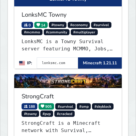
LonksMC Towny
0
14
#towny
#economy
#survival
#mcmmo
#community
#multiplayer
LonksMC is a Towny Survival
server featuring MCMMO, Jobs,
free rank progression, and
IP:
Minecraft 1.21.11
weekly events. We focus on a
friendly community, balanced
economy, and long-term
survival gameplay.
StrongCraft
188
905
#survival
#smp
#skyblock
#towny
#pvp
#cracked
StrongCraft is a Minecraft
network with Survival,