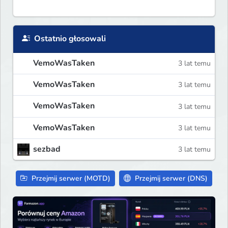
Ostatnio głosowali
VemoWasTaken
3 lat temu
VemoWasTaken
3 lat temu
VemoWasTaken
3 lat temu
VemoWasTaken
3 lat temu
sezbad
3 lat temu
Przejmij serwer (MOTD)
Przejmij serwer (DNS)