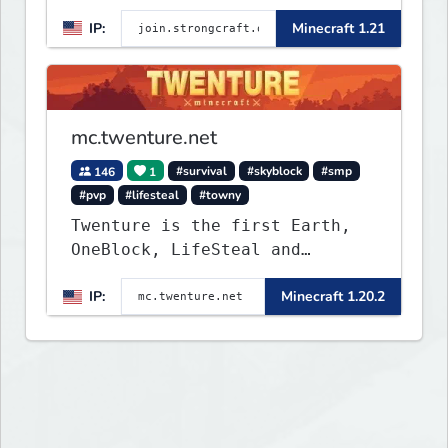
Creative, Skyblock, Prison,
IP:
Minecraft 1.21
Towny, PvP, LifeSteal, Events,
and more. Pick a server and
start playing.
mc.twenture.net
146
1
#survival
#skyblock
#smp
#pvp
#lifesteal
#towny
Twenture is the first Earth,
OneBlock, LifeSteal and
Survival Server set in version
IP:
Minecraft 1.20.2
1.20 - 1.20.2. Get ready to
make memories that you will
never forget and play on one
of the fastest growing SMP's
in the world!