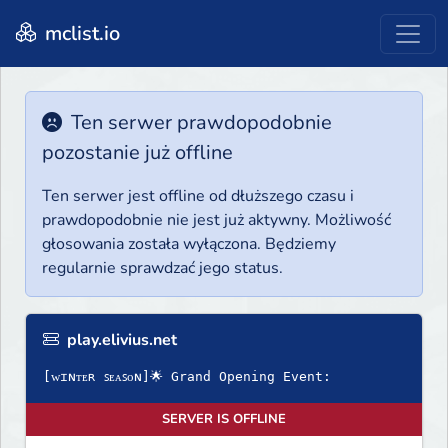
mclist.io
Ten serwer prawdopodobnie
pozostanie już offline
Ten serwer jest offline od dłuższego czasu i
prawdopodobnie nie jest już aktywny. Możliwość
głosowania została wyłączona. Będziemy
regularnie sprawdzać jego status.
play.elivius.net
[ᴡɪɴᴛᴇʀ ꜱᴇᴀꜱᴏɴ]🌟 Grand Opening Event:
SERVER IS OFFLINE