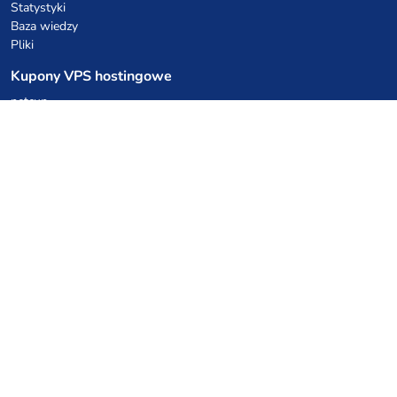
Statystyki
Baza wiedzy
Pliki
Kupony VPS hostingowe
netcup
Hetzner
SkillHost.pl
Kupony hostingu Minecraft
Craftserve
IceHost.pl
Kupony AI
z.ai
MiniMax
Kody rabatowe
Kuchnia Vikinga
Cebulka Catering
Allegro Share