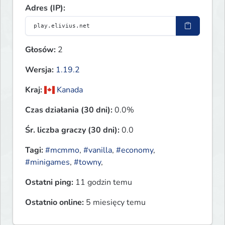
Adres (IP):
Głosów:
2
Wersja:
1.19.2
Kraj:
Kanada
Czas działania (30 dni):
0.0%
Śr. liczba graczy (30 dni):
0.0
Tagi:
#mcmmo
,
#vanilla
,
#economy
,
#minigames
,
#towny
,
Ostatni ping:
11 godzin temu
Ostatnio online:
5 miesięcy temu