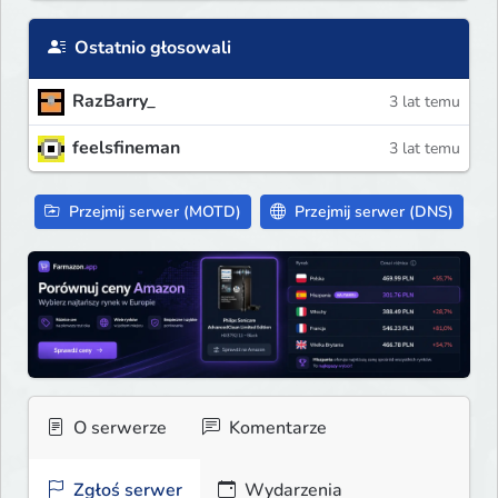
Ostatnio głosowali
RazBarry_
3 lat temu
feelsfineman
3 lat temu
Przejmij serwer (MOTD)
Przejmij serwer (DNS)
O serwerze
Komentarze
Zgłoś serwer
Wydarzenia