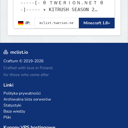
-----[- 0 ＴＷＥＲＩＯＮ.ＮＥＴ 0
-]----- ✈ KITRUSH SEASON 2
RELEASE ✈ 0d, 3h, 3m
IP:
Minecraft 1.8+
mclist.io
Craftum
© 2019-2026
Crafted with love in Poland,
for those who come after
Linki
Polityka prywatności
Archiwalna lista serwerów
Statystyki
Baza wiedzy
Pliki
Kupony VPS hostingowe