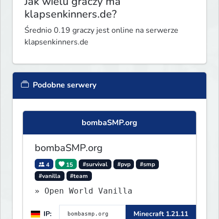
Jak wielu graczy ma
klapsenkinners.de?
Średnio 0.19 graczy jest online na serwerze
klapsenkinners.de
Podobne serwery
bombaSMP.org
bombaSMP.org
4
15
#survival
#pvp
#smp
#vanilla
#team
» Open World Vanilla
IP:
Minecraft 1.21.11