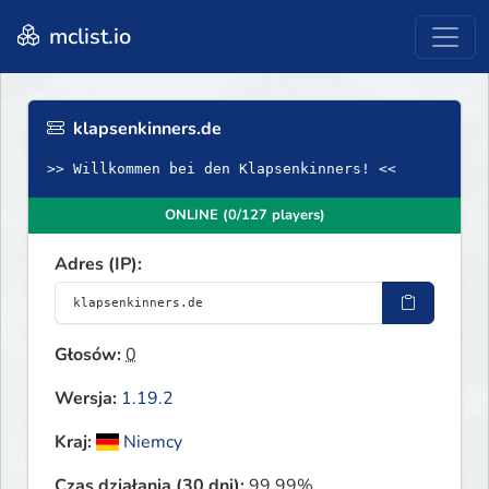
mclist.io
klapsenkinners.de
>> Willkommen bei den Klapsenkinners! <<
ONLINE (0/127 players)
Adres (IP):
Głosów:
0
Wersja:
1.19.2
Kraj:
Niemcy
Czas działania (30 dni):
99.99%