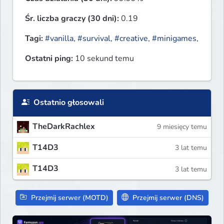
Śr. liczba graczy (30 dni):
0.19
Tagi:
#vanilla
,
#survival
,
#creative
,
#minigames
,
Ostatni ping:
10 sekund temu
Ostatnio głosowali
TheDarkRachlex
9 miesięcy temu
T14D3
3 lat temu
T14D3
3 lat temu
Przejmij serwer (MOTD)
Przejmij serwer (DNS)