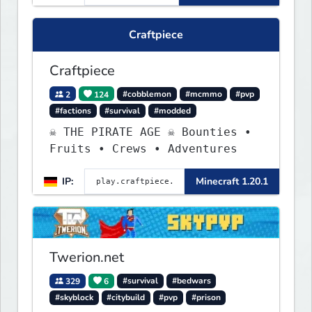
Craftpiece
Craftpiece
2
124
#cobblemon
#mcmmo
#pvp
#factions
#survival
#modded
☠ THE PIRATE AGE ☠ Bounties •
Fruits • Crews • Adventures
IP:
Minecraft 1.20.1
Twerion.net
329
6
#survival
#bedwars
#skyblock
#citybuild
#pvp
#prison