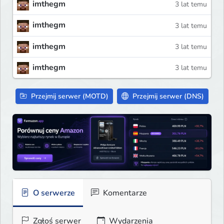
imthegm
3 lat temu
imthegm
3 lat temu
imthegm
3 lat temu
imthegm
3 lat temu
Przejmij serwer (MOTD)
Przejmij serwer (DNS)
O serwerze
Komentarze
Zgłoś serwer
Wydarzenia