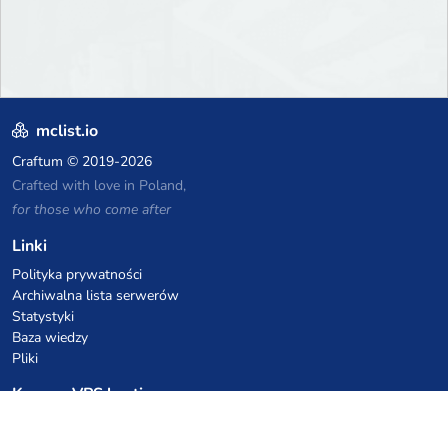
mclist.io
Craftum
© 2019-2026
Crafted with love in Poland,
for those who come after
Linki
Polityka prywatności
Archiwalna lista serwerów
Statystyki
Baza wiedzy
Pliki
Kupony VPS hostingowe
netcup
Hetzner