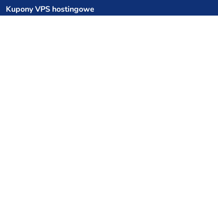
Kupony VPS hostingowe
netcup
Hetzner
SkillHost.pl
Kupony hostingu Minecraft
Craftserve
IceHost.pl
Kupony AI
z.ai
MiniMax
Kody rabatowe
Kuchnia Vikinga
Cebulka Catering
Allegro Share
cyberFolks.pl
dhosting.pl