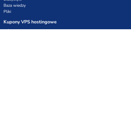
Baza wiedzy
Pliki
Kupony VPS hostingowe
netcup
Hetzner
SkillHost.pl
Kupony hostingu Minecraft
Craftserve
IceHost.pl
Kupony AI
z.ai
MiniMax
Kody rabatowe
Kuchnia Vikinga
Cebulka Catering
Allegro Share
cyberFolks.pl