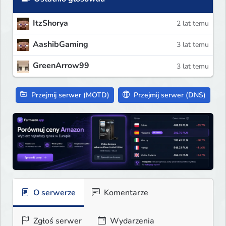
ItzShorya
2 lat temu
AashibGaming
3 lat temu
GreenArrow99
3 lat temu
Przejmij serwer (MOTD)
Przejmij serwer (DNS)
O serwerze
Komentarze
Zgłoś serwer
Wydarzenia