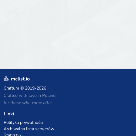
mclist.io
Craftum
© 2019-2026
Crafted with love in Poland,
for those who come after
Linki
Polityka prywatności
Archiwalna lista serwerów
Statystyki