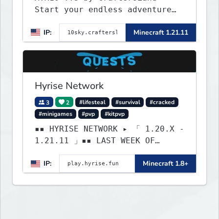
Start your endless adventure
now! v2.0.2
IP:
Minecraft 1.21.11
Hyrise Network
3
2
#lifesteal
#survival
#cracked
#minigames
#pvp
#kitpvp
▪▪ HYRISE NETWORK ▸ 「 1.20.X -
1.21.11 」▪▪ LAST WEEK OF
LIFESTEAL! ┃ discord.gg/hyrise
IP:
Minecraft 1.8+