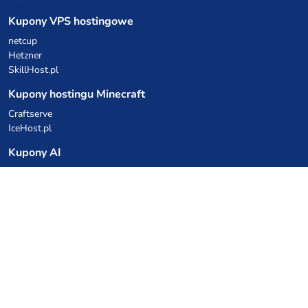
Kupony VPS hostingowe
netcup
Hetzner
SkillHost.pl
Kupony hostingu Minecraft
Craftserve
IceHost.pl
Kupony AI
z.ai
MiniMax
Kody rabatowe
Kuchnia Vikinga
Cebulka Catering
Allegro Share
cyberFolks.pl
dhosting.pl