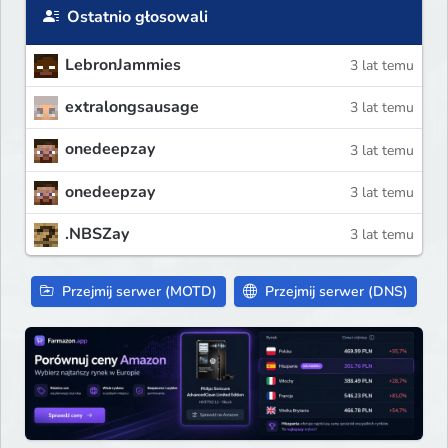
Ostatnio głosowali
LebronJammies
3 lat temu
extralongsausage
3 lat temu
onedeepzay
3 lat temu
onedeepzay
3 lat temu
.NBSZay
3 lat temu
Przejmij serwer (MOTD)
Przejmij serwer (DNS)