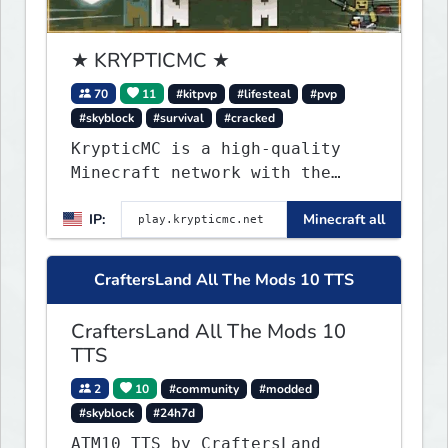
★ KRYPTICMC ★
70
11
#kitpvp
#lifesteal
#pvp
#skyblock
#survival
#cracked
KrypticMC is a high-quality
Minecraft network with the
BEST gamemodes you'll ever
IP:
Minecraft all
play. Minigames, KitPvP,
Lifesteal, Prison, Practice,
Bedwars, Skywars, & much much
CraftersLand All The Mods 10 TTS
more!
CraftersLand All The Mods 10
TTS
2
10
#community
#modded
#skyblock
#24h7d
ATM10 TTS by CraftersLand