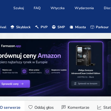
Szukaj
FAQ
Wtyczka
Wydarzenia
Disc
ival
Skyblock
PVP
SMP
Miasta
Parkour
O serwerze
Oddaj głos
Komentarze
Stat