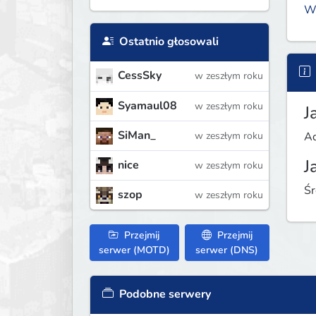
W
Ostatnio głosowali
CessSky
w zeszłym roku
Syamaul08
w zeszłym roku
J
SiMan_
w zeszłym roku
Ad
J
nice
w zeszłym roku
Śr
szop
w zeszłym roku
Przejmij
Przejmij
serwer (MOTD)
serwer (DNS)
Podobne serwery