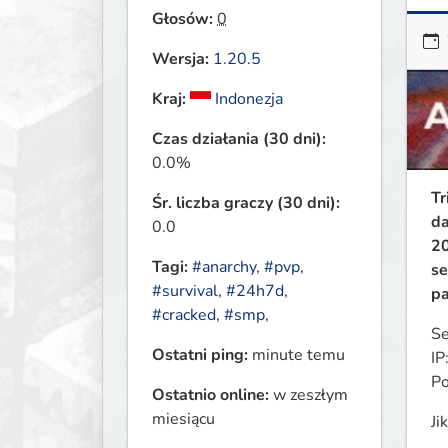
Głosów:
0
Wersja:
1.20.5
Kraj:
Indonezja
Czas działania (30 dni):
0.0%
Tr
Śr. liczba graczy (30 dni):
da
0.0
20
Tagi:
#anarchy
,
#pvp
,
se
#survival
,
#24h7d
,
pa
#cracked
,
#smp
,
Se
Ostatni ping:
minute temu
IP
Po
Ostatnio online:
w zeszłym
miesiącu
Ji