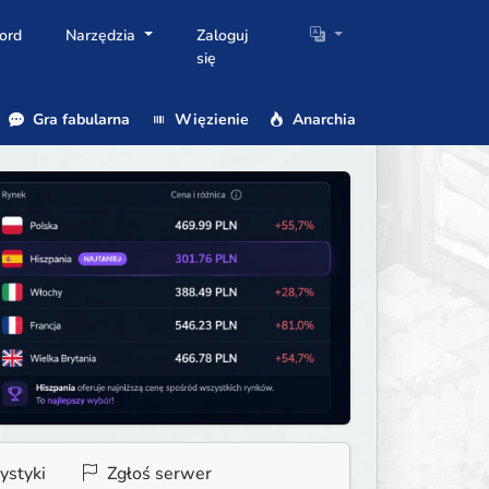
ord
Narzędzia
Zaloguj
się
Gra fabularna
Więzienie
Anarchia
ystyki
Zgłoś serwer