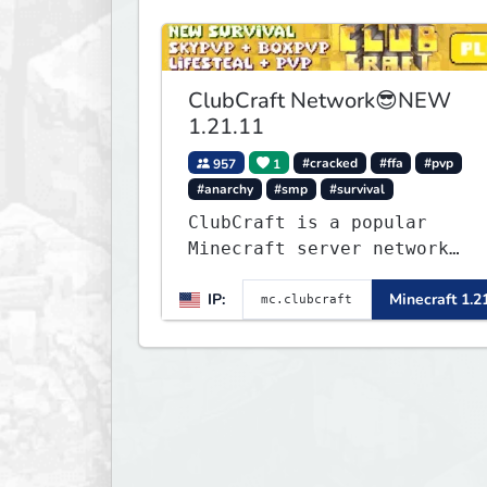
ClubCraft Network😎NEW
1.21.11
957
1
#cracked
#ffa
#pvp
#anarchy
#smp
#survival
ClubCraft is a popular
Minecraft server network
offering a variety of game
IP:
Minecraft 1.2
modes, including Survival,
Lifesteal, FFA BoxPVP,
SkyBlock, KitPVP and many
more.