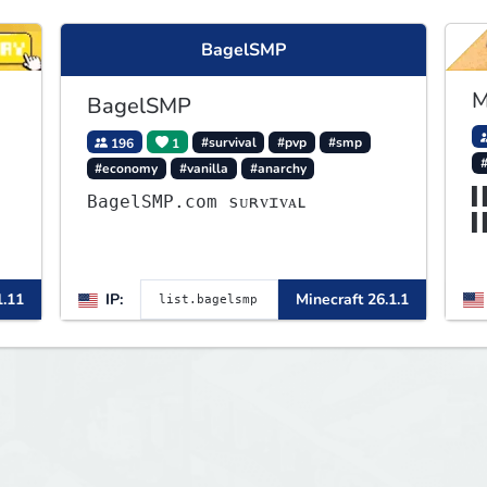
BagelSMP
M
BagelSMP
196
1
#survival
#pvp
#smp
#economy
#vanilla
#anarchy
▌
BagelSMP.com ѕᴜʀᴠɪᴠᴀʟ
▌
▌
▌
1.11
IP:
Minecraft 26.1.1