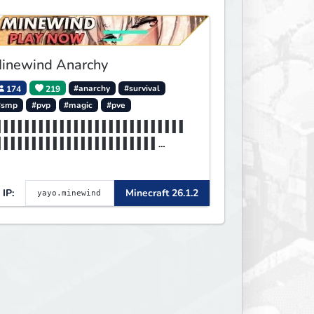
inewind Anarchy
174
219
#anarchy
#survival
#smp
#pvp
#magic
#pve
▌▌▌▌▌▌▌▌▌▌▌▌▌▌▌▌▌▌▌▌▌▌▌▌▌▌▌
▌▌▌▌▌▌▌▌▌▌▌▌▌▌▌▌▌▌▌▌▌▌▌
▌▌▌▌▌MINEWIND▌▌▌▌▌▌▌▌▌▌▌▌▌▌
▌▌▌▌▌▌▌▌▌▌▌▌▌▌▌▌▌▌▌▌▌▌▌
IP:
Minecraft 26.1.2