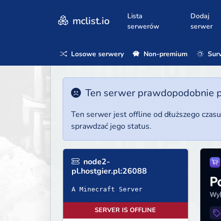
Lista
Dodaj
mclist.io
serwerów
serwer
Losowe serwery
Non-premium
Surv
Ten serwer prawdopodobnie poz
Ten serwer jest offline od dłuższego czas
sprawdzać jego status.
node2-
pl.hostgier.pl:26088
A Minecraft Server
SERVER IS OFFLINE