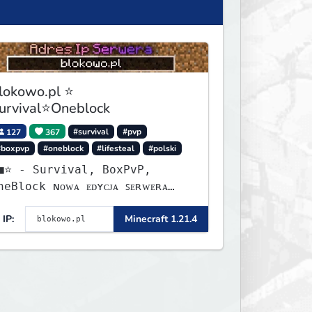
lokowo.pl ⭐
urvival⭐Oneblock
127
367
#survival
#pvp
#boxpvp
#oneblock
#lifesteal
#polski
urvival, BoxPvP,
lock ɴᴏᴡᴀ ᴇᴅʏᴄᴊᴀ ꜱᴇʀᴡᴇʀᴀ
ʏꜱᴛᴀʀᴛᴏᴡᴀʟᴀ!
IP:
Minecraft 1.21.4