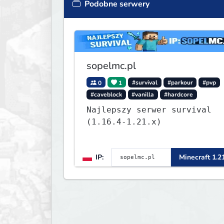
Podobne serwery
sopelmc.pl
0
1
#survival
#parkour
#pvp
#caveblock
#vanilla
#hardcore
Najlepszy serwer survival
(1.16.4-1.21.x)
IP:
Minecraft 1.2