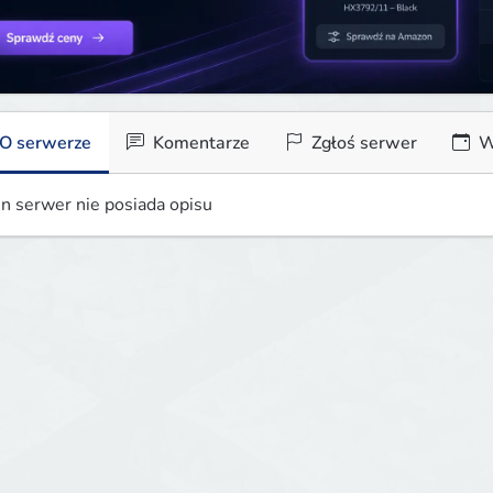
O serwerze
Komentarze
Zgłoś serwer
W
n serwer nie posiada opisu