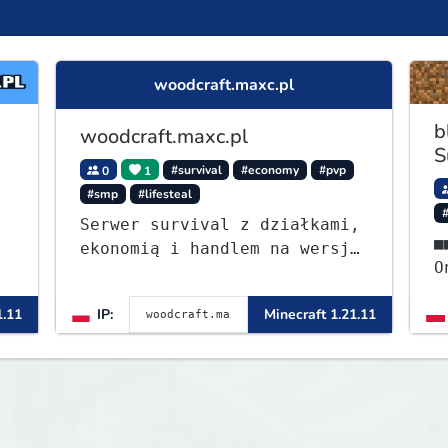
woodcraft.maxc.pl
b
woodcraft.maxc.pl
S
0
1
#survival
#economy
#pvp
#smp
#lifesteal
Serwer survival z działkami,
■■⭐ - S
ekonomią i handlem na wersję
OneB
1.8 - 26.1.1. Rekru ON
ᴡ
1.11
IP:
Minecraft 1.21.11