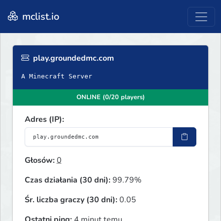
mclist.io
play.groundedmc.com
A Minecraft Server
ONLINE (0/20 players)
Adres (IP):
Głosów:
0
Czas działania (30 dni):
99.79%
Śr. liczba graczy (30 dni):
0.05
Ostatni ping:
4 minut temu