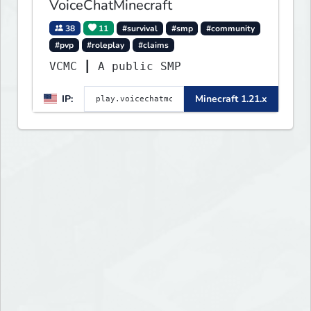
VoiceChatMinecraft
38
11
#survival
#smp
#community
#pvp
#roleplay
#claims
VCMC ┃ A public SMP
IP:
Minecraft 1.21.x