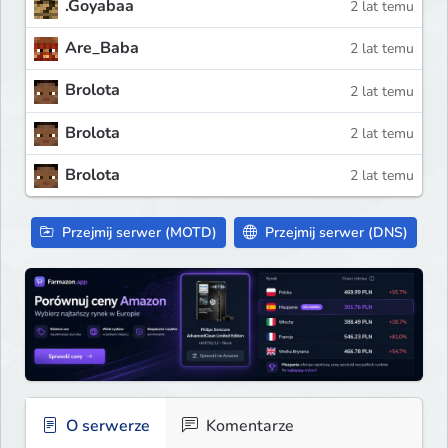
.Goyabaa
2 lat temu
Are_Baba
2 lat temu
Brolota
2 lat temu
Brolota
2 lat temu
Brolota
2 lat temu
Przejmij serwer (MOTD)
Przejmij serwer (DNS)
O serwerze
Komentarze