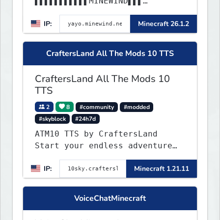
▌▌▌▌▌▌▌▌▌▌▌MINEWIND▌▌▌
▌▌▌▌▌▌▌▌▌▌▌▌▌▌▌▌▌▌▌▌▌▌▌▌▌▌▌▌▌▌
IP:
Minecraft 26.1.2
▌▌▌▌▌▌▌▌▌▌▌▌▌▌▌▌▌▌▌▌▌▌
CraftersLand All The Mods 10 TTS
CraftersLand All The Mods 10
TTS
2
8
#community
#modded
#skyblock
#24h7d
ATM10 TTS by CraftersLand
Start your endless adventure
now! v2.0.2
IP:
Minecraft 1.21.11
VoiceChatMinecraft