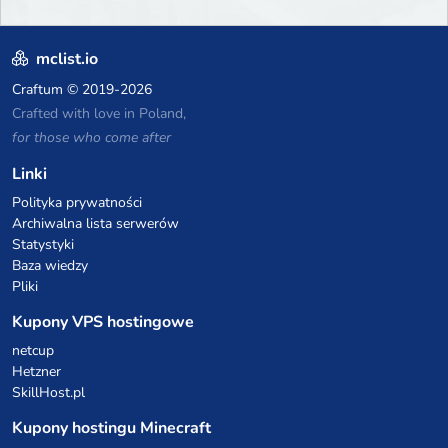
mclist.io
Craftum
© 2019-2026
Crafted with love in Poland,
for those who come after
Linki
Polityka prywatności
Archiwalna lista serwerów
Statystyki
Baza wiedzy
Pliki
Kupony VPS hostingowe
netcup
Hetzner
SkillHost.pl
Kupony hostingu Minecraft