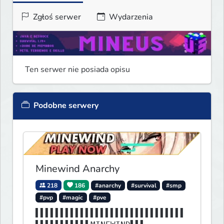
Zgłoś serwer
Wydarzenia
Ten serwer nie posiada opisu
Podobne serwery
Minewind Anarchy
218
186
#anarchy
#survival
#smp
#pvp
#magic
#pve
▌▌▌▌▌▌▌▌▌▌▌▌▌▌▌▌▌▌▌▌▌▌▌▌▌▌▌▌▌▌