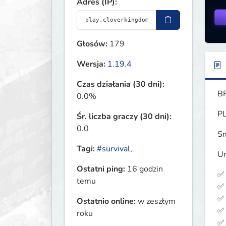
Adres (IP):
Głosów:
179
Wersja:
1.19.4
Czas działania (30 dni):
B
0.0%
P
Śr. liczba graczy (30 dni):
0.0
Sm
Tagi:
#survival
,
Un
Ostatni ping:
16 godzin
✅ 
temu
✅ 
✅ 
Ostatnio online:
w zeszłym
✅ 
roku
✅ 