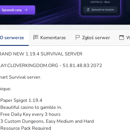
O serwerze
Komentarze
Zgłoś serwer
W
RAND NEW 1.19.4 SURVIVAL SERVER
LAY.CLOVERKINGDOM.ORG - 51.81.48.83:2072
art Survival server.
ique:
Paper Spigot 1.19.4

Beautiful casino to gamble in.

Free Daily Key every 3 hours

3 Custom Dungeons, Easy Medium and Hard

Resource Pack Required
