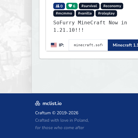
0
6
#survival
#economy
#mcmmo
#vanilla
#roleplay
SoFurry MineCraft Now in
1.21.10!!!
IP:
Minecraft 1.
mclist.io
Craftum
© 2019-2026
Crafted with love in Poland,
for those who come after