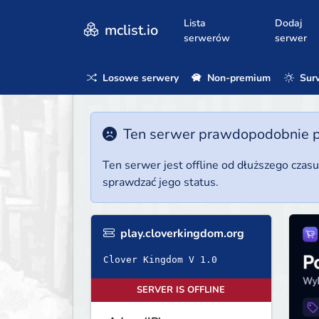
Lista
Dodaj
mclist.io
serwerów
serwer
Losowe serwery
Non-premium
Surv
Ten serwer prawdopodobnie poz
Ten serwer jest offline od dłuższego czas
sprawdzać jego status.
play.cloverkingdom.org
Clover Kingdom V 1.0
SERVER IS OFFLINE