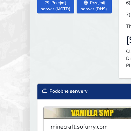
6)
Przejmij
Przejmij
serwer (MOTD)
serwer (DNS)
7)
Th
[
Cl
Di
Pl
Podobne serwery
minecraft.sofurry.com