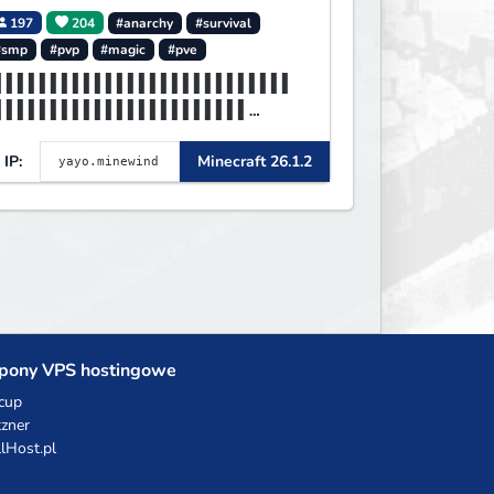
197
204
#anarchy
#survival
#smp
#pvp
#magic
#pve
▌▌▌▌▌▌▌▌▌▌▌▌▌▌▌▌▌▌▌▌▌▌▌▌▌▌▌
▌▌▌▌▌▌▌▌▌▌▌▌▌▌▌▌▌▌▌▌▌▌▌
▌▌▌▌▌▌▌▌▌MINEWIND▌▌▌▌▌▌▌▌▌▌
IP:
Minecraft 26.1.2
▌▌▌▌▌▌▌▌▌▌▌▌▌▌▌▌▌▌▌▌▌▌▌
pony VPS hostingowe
cup
zner
llHost.pl