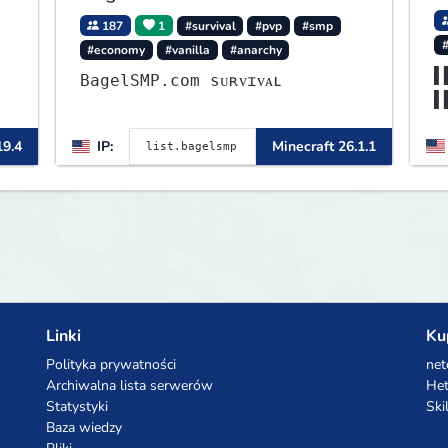
187
1
#survival
#pvp
#smp
#economy
#vanilla
#anarchy
▌
BagelSMP.com ѕᴜʀᴠɪᴠᴀʟ
▌
▌
19.4
IP:
Minecraft 26.1.1
▌
Linki
Ku
Polityka prywatności
net
Archiwalna lista serwerów
Het
Statystyki
Ski
Baza wiedzy