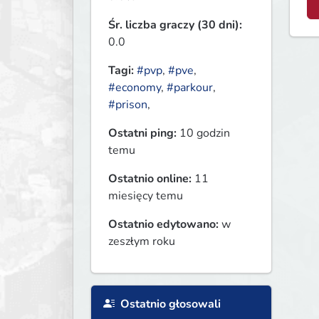
Śr. liczba graczy (30 dni):
0.0
Tagi:
#pvp
,
#pve
,
#economy
,
#parkour
,
#prison
,
Ostatni ping:
10 godzin
temu
Ostatnio online:
11
miesięcy temu
Ostatnio edytowano:
w
zeszłym roku
Ostatnio głosowali