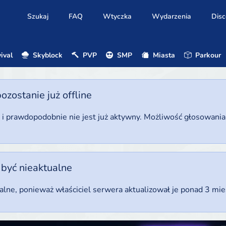
Szukaj
FAQ
Wtyczka
Wydarzenia
Disc
ival
Skyblock
PVP
SMP
Miasta
Parkour
ostanie już offline
u i prawdopodobnie nie jest już aktywny. Możliwość głosowani
 być nieaktualne
ualne, ponieważ właściciel serwera aktualizował je ponad 3 mi