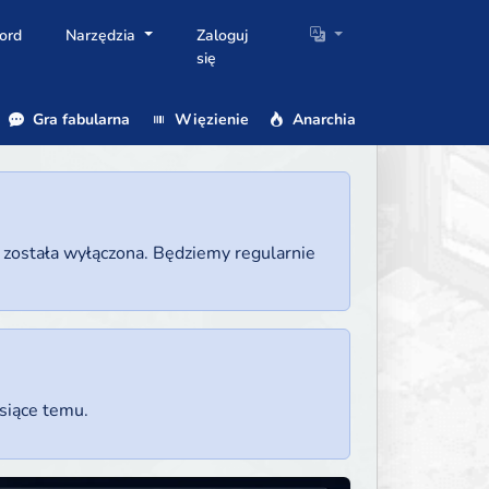
ord
Narzędzia
Zaloguj
się
Gra fabularna
Więzienie
Anarchia
a została wyłączona. Będziemy regularnie
esiące temu.