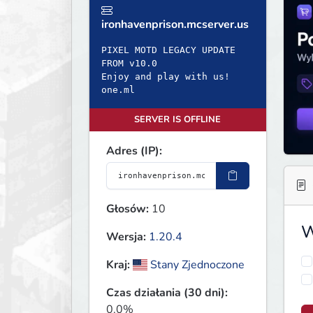
ironhavenprison.mcserver.us
PIXEL MOTD LEGACY UPDATE
FROM v10.0
Enjoy and play with us!
one.ml
SERVER IS OFFLINE
Adres (IP):
Głosów:
10
W
Wersja:
1.20.4
Kraj:
Stany Zjednoczone
Czas działania (30 dni):
0.0%