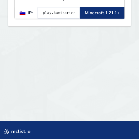
innovation meets adventure in
IP:
Minecraft 1.21.1+
the world of Minecraft. Our
server offers a seamless and
immersive experience for both
Java and Bedrock players
mclist.io