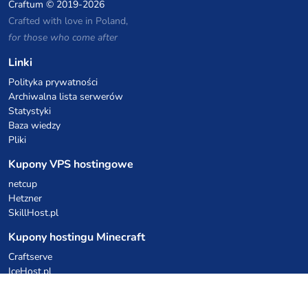
Craftum
© 2019-2026
Crafted with love in Poland,
for those who come after
Linki
Polityka prywatności
Archiwalna lista serwerów
Statystyki
Baza wiedzy
Pliki
Kupony VPS hostingowe
netcup
Hetzner
SkillHost.pl
Kupony hostingu Minecraft
Craftserve
IceHost.pl
Kupony AI