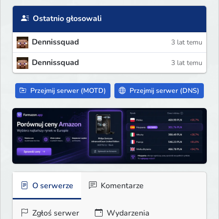
Ostatnio głosowali
Dennissquad
3 lat temu
Dennissquad
3 lat temu
Przejmij serwer (MOTD)
Przejmij serwer (DNS)
O serwerze
Komentarze
Zgłoś serwer
Wydarzenia