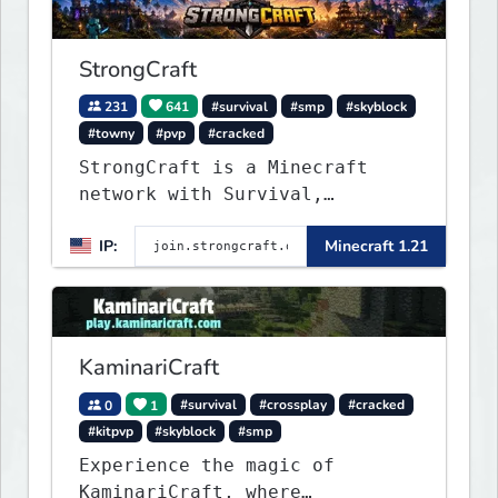
Bedwars, Skywars, & much much
more!
StrongCraft
231
641
#survival
#smp
#skyblock
#towny
#pvp
#cracked
StrongCraft is a Minecraft
network with Survival,
Creative, Skyblock, Prison,
IP:
Minecraft 1.21
Towny, PvP, LifeSteal, Events,
and more. Pick a server and
start playing.
KaminariCraft
0
1
#survival
#crossplay
#cracked
#kitpvp
#skyblock
#smp
Experience the magic of
KaminariCraft, where