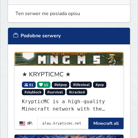
Ten serwer nie posiada opisu
Podobne serwery
★ KRYPTICMC ★
91
10
#kitpvp
#lifesteal
#pvp
#skyblock
#survival
#cracked
KrypticMC is a high-quality
Minecraft network with the
BEST gamemodes you'll ever
IP:
Minecraft all
play. Minigames, KitPvP,
Lifesteal, Prison, Practice,