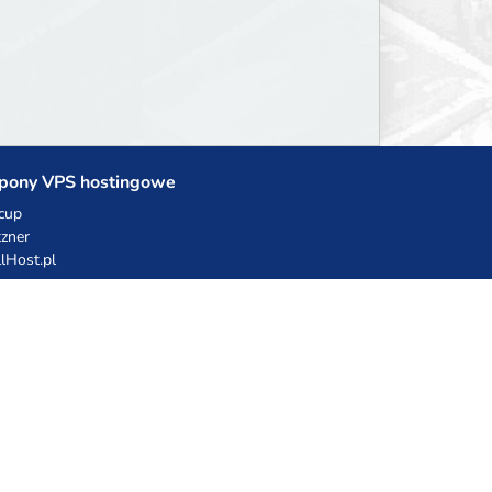
pony VPS hostingowe
cup
zner
llHost.pl
dy rabatowe
hnia Vikinga
ulka Catering
egro Share
erFolks.pl
sting.pl