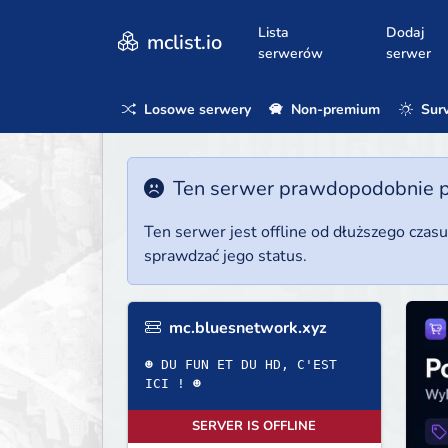
Lista
Dodaj
mclist.io
serwerów
serwer
Losowe serwery
Non-premium
Surv
Ten serwer prawdopodobnie poz
Ten serwer jest offline od dłuższego czas
sprawdzać jego status.
mc.bluesnetwork.xyz
☻ DU FUN ET DU HD, C'EST
ICI ! ☻
SERVER IS OFFLINE