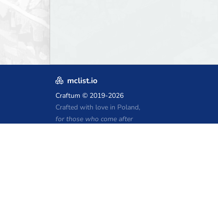
mclist.io
Craftum
© 2019-2026
Crafted with love in Poland,
for those who come after
Kupony hostingu Minecraft
Craftserve
IceHost.pl