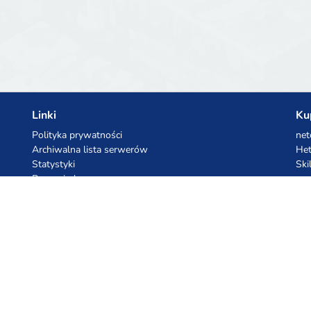
Linki
Ku
Polityka prywatności
net
Archiwalna lista serwerów
Het
Statystyki
Ski
Baza wiedzy
Pliki
Kupony AI
Ko
z.ai
Kuc
MiniMax
Ceb
All
cyb
dho