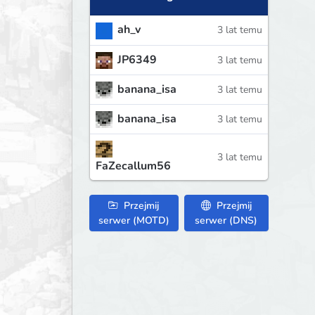
ah_v
3 lat temu
JP6349
3 lat temu
banana_isa
3 lat temu
banana_isa
3 lat temu
3 lat temu
FaZecallum56
Przejmij
Przejmij
serwer (MOTD)
serwer (DNS)