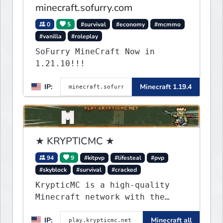
minecraft.sofurry.com
0
5
#survival
#economy
#mcmmo
#vanilla
#roleplay
SoFurry MineCraft Now in
1.21.10!!!
IP:
Minecraft 1.19.4
★ KRYPTICMC ★
94
9
#kitpvp
#lifesteal
#pvp
#skyblock
#survival
#cracked
KrypticMC is a high-quality
Minecraft network with the
BEST gamemodes you'll ever
IP:
Minecraft all
play. Minigames, KitPvP,