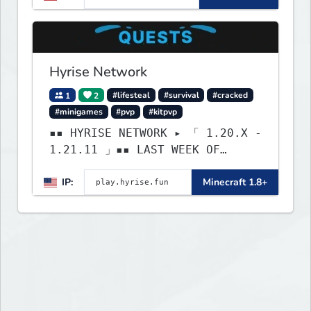
Lifesteal, Prison, Practice,
Bedwars, Skywars, & much much
more!
Hyrise Network
1
2
#lifesteal
#survival
#cracked
#minigames
#pvp
#kitpvp
▪▪ HYRISE NETWORK ▸ 「 1.20.X -
1.21.11 」▪▪ LAST WEEK OF
LIFESTEAL! ┃ discord.gg/hyrise
IP:
Minecraft 1.8+