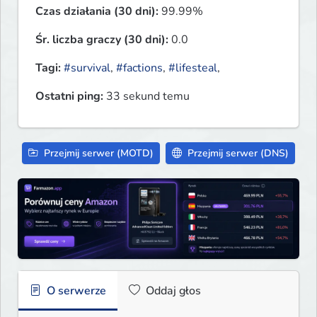
Czas działania (30 dni):
99.99%
Śr. liczba graczy (30 dni):
0.0
Tagi:
#survival
,
#factions
,
#lifesteal
,
Ostatni ping:
33 sekund temu
Przejmij serwer (MOTD)
Przejmij serwer (DNS)
O serwerze
Oddaj głos