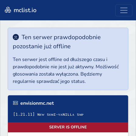
mclist.io
Ten serwer prawdopodobnie
pozostanie już offline
Ten serwer jest offline od dłuższego czasu i
prawdopodobnie nie jest już aktywny. Możliwość
głosowania została wyłączona. Będziemy
regularnie sprawdzać jego status.
envisionmc.net
[1.21.11] ɴᴇᴡ sᴇᴍɪ-ᴠᴀɴɪʟʟᴀ sᴍᴘ
SERVER IS OFFLINE