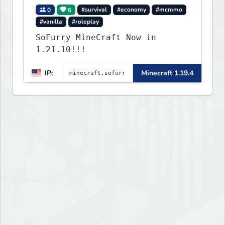
0
6
#survival
#economy
#mcmmo
#vanilla
#roleplay
SoFurry MineCraft Now in
1.21.10!!!
IP:
Minecraft 1.19.4