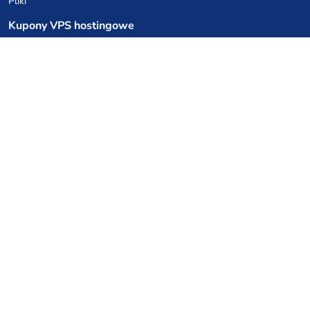
Pliki
Kupony VPS hostingowe
netcup
Hetzner
SkillHost.pl
Kupony hostingu Minecraft
Craftserve
IceHost.pl
Kupony AI
z.ai
MiniMax
Kody rabatowe
Kuchnia Vikinga
Cebulka Catering
Allegro Share
cyberFolks.pl
dhosting.pl