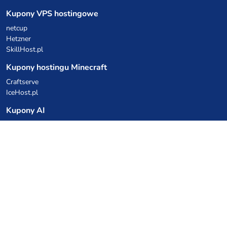
Kupony VPS hostingowe
netcup
Hetzner
SkillHost.pl
Kupony hostingu Minecraft
Craftserve
IceHost.pl
Kupony AI
z.ai
MiniMax
Kody rabatowe
Kuchnia Vikinga
Cebulka Catering
Allegro Share
cyberFolks.pl
dhosting.pl