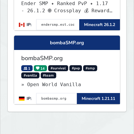
Ender SMP ✦ Ranked PvP ✦ 1.17
- 26.1.2 🌐 Crossplay 💰 Rewards
🛠 Custom Gear
IP:
Minecraft 26.1.2
bombaSMP.org
bombaSMP.org
1
14
#survival
#pvp
#smp
#vanilla
#team
» Open World Vanilla
IP:
Minecraft 1.21.11