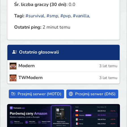
Śr. liczba graczy (30 dni):
0.0
Tagi:
#survival
,
#smp
,
#pvp
,
#vanilla
,
Ostatni ping:
2 minut temu
Ostatnio głosowali
Modern
3 lat temu
TWModern
3 lat temu
Przejmij serwer (MOTD)
Przejmij serwer (DNS)