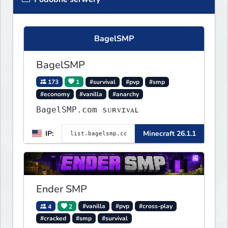
BagelSMP
BagelSMP
173
1
#survival
#pvp
#smp
#economy
#vanilla
#anarchy
BagelSMP.com ѕᴜʀᴠɪᴠᴀʟ
IP:
Minecraft 26.1.1
Ender SMP
4
2
#vanilla
#pvp
#cross-play
#cracked
#smp
#survival