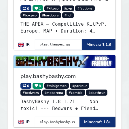
0
1
#kitpvp
#pvp
#factions
#boxpvp
#hardcore
#hcf
THE APEX — Competitive KitPvP.
Europe. MAP • Duration: 4
weeks • Region: Europe •
IP:
Minecraft 1.8
Teams: 8-man • Bow boosting
enabled • Combat tag: 15
seconds • 4 outposts · 4 daily
KoTHs PRIZE POOL — $1,200
PAYPAL website:
play.bashybashy.com
https://theapex.gg/
0
8
#minigames
#parkour
#bedwars
#mobarena
#zombie
#deathrun
BashyBashy 1.8-1.21 --- Non-
toxic! --- Bedwars ◆ Fiend
Fight ◆ Assault Course
IP:
Minecraft 1.8+