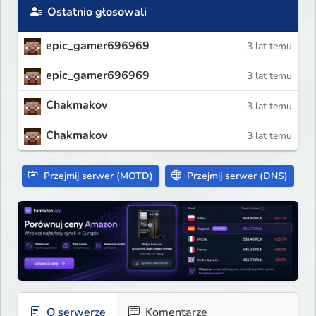
Ostatnio głosowali
epic_gamer696969
3 lat temu
epic_gamer696969
3 lat temu
Chakmakov
3 lat temu
Chakmakov
3 lat temu
Przejmij serwer (MOTD)
Przejmij serwer (DNS)
O serwerze
Komentarze