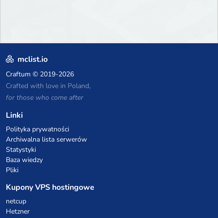
mclist.io
Craftum
© 2019-2026
Crafted with love in Poland,
for those who come after
Linki
Polityka prywatności
Archiwalna lista serwerów
Statystyki
Baza wiedzy
Pliki
Kupony VPS hostingowe
netcup
Hetzner