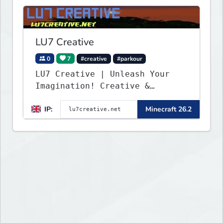
LU7 Creative
0
7
#creative
#parkour
LU7 Creative | Unleash Your
Imagination! Creative &
Parkour - 1.16 - 26.2
IP:
Minecraft 26.2