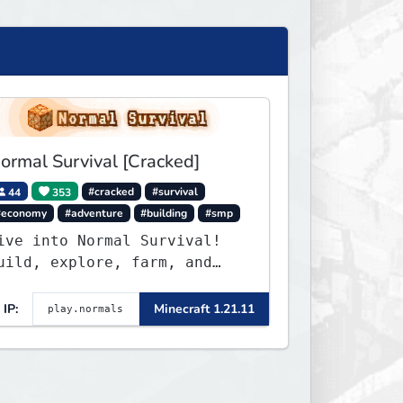
ormal Survival [Cracked]
44
353
#cracked
#survival
#economy
#adventure
#building
#smp
ive into Normal Survival!
uild, explore, farm, and
reate with a friendly
ommunity. Enjoy weekly
IP:
Minecraft 1.21.11
pdates, new features, and
ndless adventures!