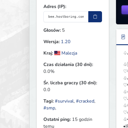
Adres (IP):
Głosów:
5
Wersja:
1.20
♤A
Kraj:
Malezja
♧
Czas działania (30 dni):
♡
0.0%
♧
Śr. liczba graczy (30 dni):
♡
0.0
♧⚙
♡
Tagi:
#survival
,
#cracked
,
♧⏰
#smp
,
♡☕
♧
Ostatni ping:
15 godzin
•I
temu