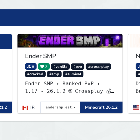
Ender SMP
N
8
2
#vanilla
#pvp
#cross-play
#cracked
#smp
#survival
Ender SMP ✦ Ranked PvP ✦
D
1.17 - 26.1.2 🌐 Crossplay 💰
B
Rewards 🛠 Custom Gear
c
c
21.2
IP:
Minecraft 26.1.2
u
e