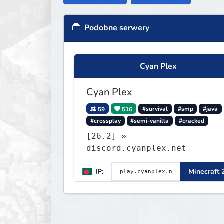
Podobne serwery
Cyan Plex
Cyan Plex
59
516
#survival
#smp
#java
#crossplay
#semi-vanilla
#cracked
[26.2] »
discord.cyanplex.net
IP:
Minecraft 