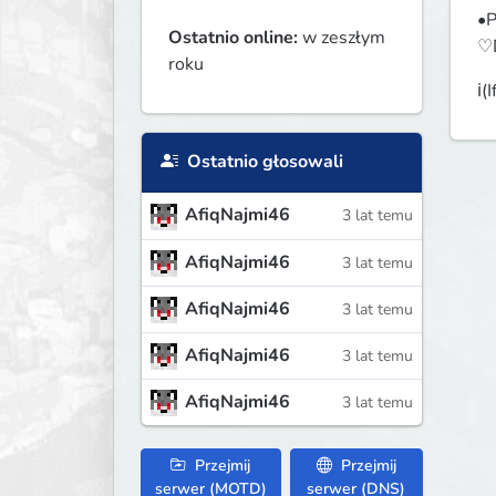
•P
Ostatnio online:
w zeszłym
♡D
roku
ℹ️
Ostatnio głosowali
AfiqNajmi46
3 lat temu
AfiqNajmi46
3 lat temu
AfiqNajmi46
3 lat temu
AfiqNajmi46
3 lat temu
AfiqNajmi46
3 lat temu
Przejmij
Przejmij
serwer (MOTD)
serwer (DNS)