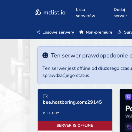
Lista
Dodaj
mclist.io
serwerów
serwer
Losowe serwery
Non-premium
Surv
Ten serwer prawdopodobnie poz
Ten serwer jest offline od dłuższego czas
sprawdzać jego status.
bee.hostboring.com:29145
P.DIDDY...
SERVER IS OFFLINE