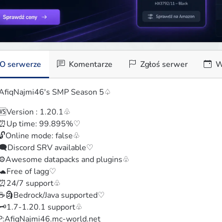
O serwerze
Komentarze
Zgłoś serwer
W
fiqNajmi46's SMP Season 5♤
Version : 1.20.1♧

⏰Up time: 99.895%♡

Online mode: false♧

️Discord SRV available♡

️Awesome datapacks and plugins♧

Free of lagg♡

24/7 support♧

🗿Bedrock/Java supported♡

️1.7-1.20.1 support♧

P:AfiqNajmi46.mc-world.net
